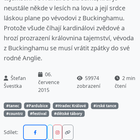
neustále někde v lesích na lovu a její srdce
láskou plane po vévodovi z Buckinghamu.
Protože všude číhají kardinálovi zvědové a
hrozí prozrazení královnina tajemství, vévoda
z Buckinghamu se musí vrátit zpátky do své
rodné Anglie.
06.
Štefan
59974
2 min
července
Švestka
zobrazení
čtení
2015
#tanec
#Pardubice
#Hradec Králové
#irské tance
#countrz
#festival
#dětské tábory
Sdílet: