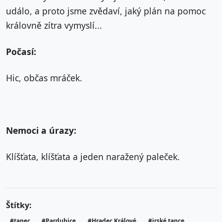
událo, a proto jsme zvědaví, jaký plán na pomoc
královně zítra vymyslí...
Počasí:
Hic, občas mráček.
Nemoci a úrazy:
Klíšťata, klíšťata a jeden naražený paleček.
Štítky:
#tanec
#Pardubice
#Hradec Králové
#irské tance