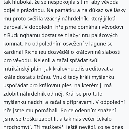
tak hluboká, že se nespokojila s tím, aby vévoda
odjel s prázdnou. Na památku a na důkaz své lásky
mu proto svěřila vzácný náhrdelník, který jí král
daroval. V dopolední hře jsme pomáhali vévodovi
z Buckinghamu dostat se z labyrintu palácových
komnat. Po odpoledním osvěžení v laguně se
kardinál Richelieu dozvěděl o královnině slabosti
pro vévodu. Nelenil a začal spřádat svůj
intrikánský plán, jak královnu zdiskreditovat a
krále dostat z trůnu. Vnukl tedy králi myšlenku
uspořádat pro královnu ples, na kterém ji má
zdobit náhrdelník od něj. Král se pro tuto
myšlenku nadchl a začal s přípravami. V odpolední
hře jsme mu pomáhali. Po celodenním snažení
jsme se trošku zapotili, a tak nás večer čekalo
hrochomytí. Tři mušketýři ještě nevědí, co se dnes