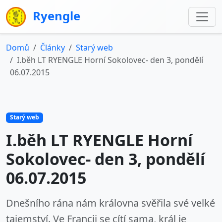
Ryengle
Domů
Články
Starý web
I.běh LT RYENGLE Horní Sokolovec- den 3, pondělí
06.07.2015
Starý web
I.běh LT RYENGLE Horní
Sokolovec- den 3, pondělí
06.07.2015
Dnešního rána nám královna svěřila své velké
tajemství. Ve Francii se cítí sama, král je