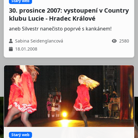
Starý web
30. prosince 2007: vystoupení v Country
klubu Lucie - Hradec Králové
aneb Silvestr nanečisto poprvé s kankánem!
Sabina Seidenglancová
2580
18.01.2008
Starý web