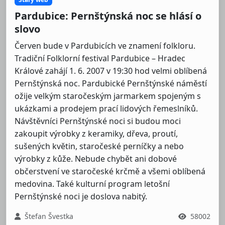
Pardubice: Pernštýnská noc se hlásí o
slovo
Červen bude v Pardubicích ve znamení folkloru.
Tradiční Folklorní festival Pardubice – Hradec
Králové zahájí 1. 6. 2007 v 19:30 hod velmi oblíbená
Pernštýnská noc. Pardubické Pernštýnské náměstí
ožije velkým staročeským jarmarkem spojeným s
ukázkami a prodejem prací lidových řemeslníků.
Návštěvníci Pernštýnské noci si budou moci
zakoupit výrobky z keramiky, dřeva, proutí,
sušených květin, staročeské perníčky a nebo
výrobky z kůže. Nebude chybět ani dobové
občerstvení ve staročeské krčmě a všemi oblíbená
medovina. Také kulturní program letošní
Pernštýnské noci je doslova nabitý.
Štefan Švestka
58002