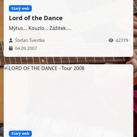
Starý web
Lord of the Dance
Mýtus… Kouzlo… Zážitek….
Štefan Švestka
62779
04.09.2007
Starý web