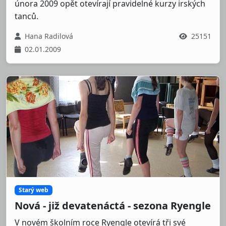
února 2009 opět otevírají pravidelné kurzy irských
tanců.
Hana Radilová
25151
02.01.2009
Starý web
Nová - již devatenáctá - sezona Ryengle
V novém školním roce Ryengle otevírá tři své