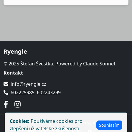
Ryengle
© 2025 Štefan Švestka. Powered by Claude Sonnet.
Kontakt
info@ryengle.cz
602225985, 602243299
Cookies:
Používáme cookies pro
© 2026 Ryengle. Všechna práva vyhrazena.
Souhlasím
zlepšení uživatelské zkušenosti.
Ochrana osobních údajů
O nás