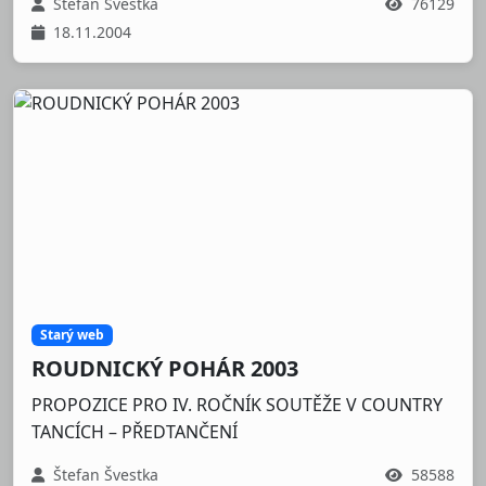
Štefan Švestka
76129
18.11.2004
Starý web
ROUDNICKÝ POHÁR 2003
PROPOZICE PRO IV. ROČNÍK SOUTĚŽE V COUNTRY
TANCÍCH – PŘEDTANČENÍ
Štefan Švestka
58588