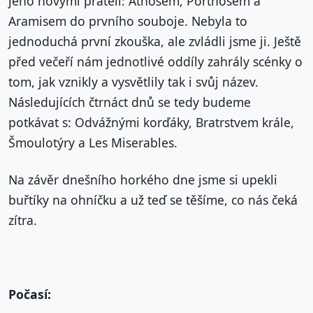
jeho novými přáteli: Athosem, Porthosem a
Aramisem do prvního souboje. Nebyla to
jednoduchá první zkouška, ale zvládli jsme ji. Ještě
před večeří nám jednotlivé oddíly zahrály scénky o
tom, jak vznikly a vysvětlily tak i svůj název.
Následujících čtrnáct dnů se tedy budeme
potkávat s: Odvážnými korďáky, Bratrstvem krále,
Šmoulotýry a Les Miserables.
Na závěr dnešního horkého dne jsme si upekli
buřtíky na ohníčku a už teď se těšíme, co nás čeká
zítra.
Počasí: