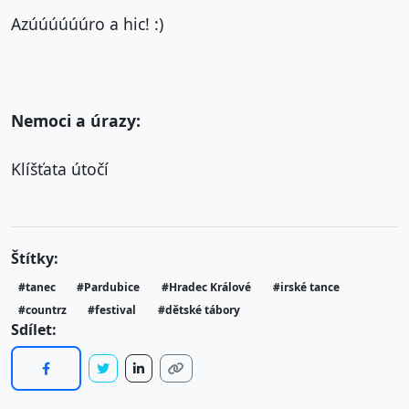
Azúúúúúúro a hic! :)
Nemoci a úrazy:
Klíšťata útočí
Štítky:
#tanec
#Pardubice
#Hradec Králové
#irské tance
#countrz
#festival
#dětské tábory
Sdílet: