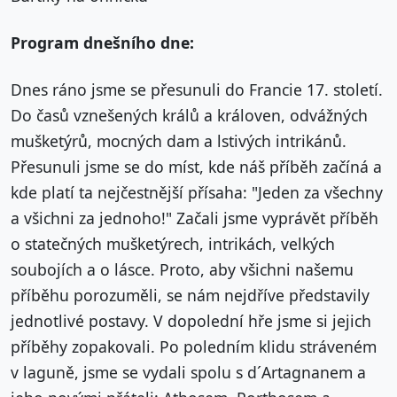
Program dnešního dne:
Dnes ráno jsme se přesunuli do Francie 17. století.
Do časů vznešených králů a královen, odvážných
mušketýrů, mocných dam a lstivých intrikánů.
Přesunuli jsme se do míst, kde náš příběh začíná a
kde platí ta nejčestnější přísaha: "Jeden za všechny
a všichni za jednoho!" Začali jsme vyprávět příběh
o statečných mušketýrech, intrikách, velkých
soubojích a o lásce. Proto, aby všichni našemu
příběhu porozuměli, se nám nejdříve představily
jednotlivé postavy. V dopolední hře jsme si jejich
příběhy zopakovali. Po poledním klidu stráveném
v laguně, jsme se vydali spolu s d´Artagnanem a