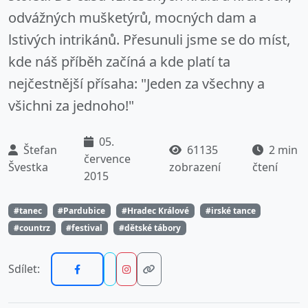
odvážných mušketýrů, mocných dam a
lstivých intrikánů. Přesunuli jsme se do míst,
kde náš příběh začíná a kde platí ta
nejčestnější přísaha: "Jeden za všechny a
všichni za jednoho!"
05.
Štefan
61135
2 min
července
Švestka
zobrazení
čtení
2015
#tanec
#Pardubice
#Hradec Králové
#irské tance
#countrz
#festival
#dětské tábory
Sdílet: