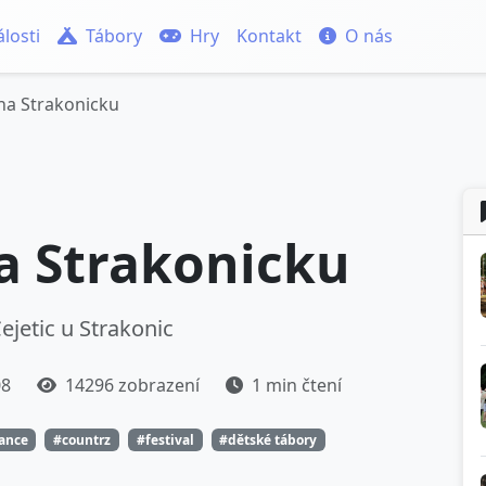
losti
Tábory
Hry
Kontakt
O nás
na Strakonicku
a Strakonicku
ejetic u Strakonic
08
14296 zobrazení
1 min čtení
tance
#countrz
#festival
#dětské tábory