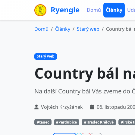
Ryengle
Domů
Články
Udá
Domů
Články
Starý web
Country bál 
Starý web
Country bál n
Na další Country bál Vás zveme do Č
Vojtěch Krzyžánek
06. listopadu 20
#tanec
#Pardubice
#Hradec Králové
#irské 