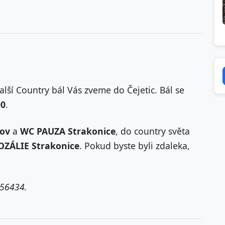
lší Country bál Vás zveme do Čejetic. Bál se
00
.
cov
a
WC PAUZA Strakonice
, do country světa
OZÁLIE Strakonice
. Pokud byste byli zdaleka,
156434.