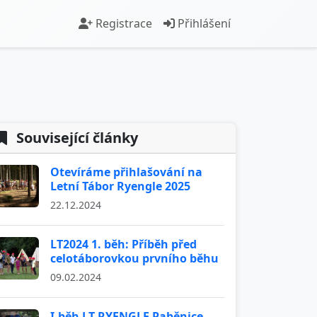
Registrace
Přihlášení
Související články
Otevíráme přihlašování na
Letní Tábor Ryengle 2025
22.12.2024
LT2024 1. běh: Příběh před
celotáborovkou prvního běhu
09.02.2024
I.běh LT RYENGLE Paběnice