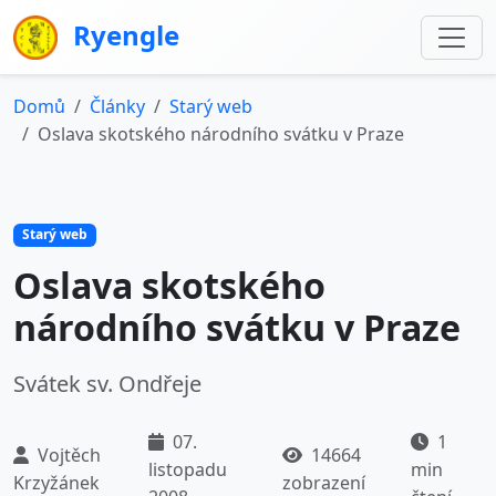
Ryengle
Domů
Články
Starý web
Oslava skotského národního svátku v Praze
Starý web
Oslava skotského
národního svátku v Praze
Svátek sv. Ondřeje
07.
1
Vojtěch
14664
listopadu
min
Krzyžánek
zobrazení