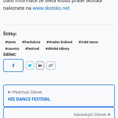
Další informace ze světa Klubu přátel skotska
naleznete na
www.skotsko.net
Štítky:
#tanec
#Pardubice
#Hradec Králové
#irské tance
#countrz
#festival
#dětské tábory
Sdílet:
Předchozí článek
HIS DANCE FESTIVAL
Následující článek