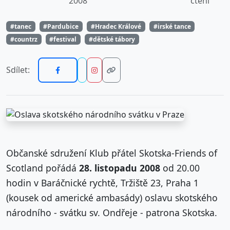
2008
čtení
#tanec
#Pardubice
#Hradec Králové
#irské tance
#countrz
#festival
#dětské tábory
Sdílet:
Občanské sdružení Klub přátel Skotska-Friends of
Scotland pořádá
28. listopadu 2008
od 20.00
hodin v Baráčnické rychtě, Tržiště 23, Praha 1
(kousek od americké ambasády) oslavu skotského
národního - svátku sv. Ondřeje - patrona Skotska.