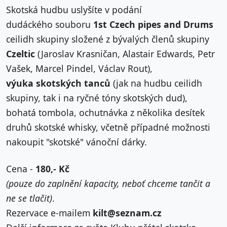
Skotská hudbu uslyšíte v podání
dudáckého souboru
1st Czech pipes and Drums
ceilidh skupiny složené z bývalých členů skupiny
Czeltic
(Jaroslav Krasničan, Alastair Edwards, Petr
Vašek, Marcel Pindel, Václav Rout),
výuka skotských tanců
(jak na hudbu ceilidh
skupiny, tak i na ryčné tóny skotských dud),
bohatá tombola, ochutnávka z několika desítek
druhů skotské whisky, včetně případné možnosti
nakoupit "skotské" vánoční dárky.
Cena -
180,- Kč
(pouze do zaplnění kapacity, neboť chceme tančit a
ne se tlačit)
.
Rezervace e-mailem
kilt@seznam.cz