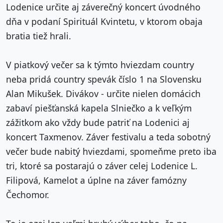
Lodenice určite aj záverečný koncert úvodného
dňa v podaní Spirituál Kvintetu, v ktorom obaja
bratia tiež hrali.
V piatkový večer sa k týmto hviezdam country
neba pridá country spevák číslo 1 na Slovensku
Alan Mikušek. Divákov - určite nielen domácich
zabaví piešťanská kapela Slniečko a k veľkým
zážitkom ako vždy bude patriť na Lodenici aj
koncert Taxmenov. Záver festivalu a teda sobotný
večer bude nabitý hviezdami, spomeňme preto iba
tri, ktoré sa postarajú o záver celej Lodenice L.
Filipová, Kamelot a úplne na záver famózny
Čechomor.