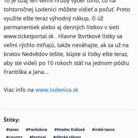
To je ozaj len veľmi hrubý výber toho, čo na
tohtoročnej Lodenici môžete vidieť a počuť. Preto
využite ešte teraz výhodný nákup, či úž
permanentiek alebo aj denných lístkov v sieti
www.ticketportal.sk . Hlavne štvrtkové lístky sa
veľmi rýchlo míňajú, takže neváhajte, ak sa už na
bratov Nedvědov tešíte, kúpte si lístky ešte teraz,
aby ste videli po 10 rokoch stáť na jednom pódiu
Františka a Jana...
Viac info na
www.lodenica.sk
Štítky:
#tanec
#Pardubice
#Hradec Králové
#irské tance
#countrz
#festival
#dětské tábory