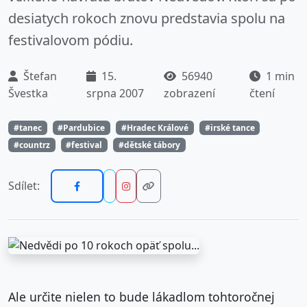
desiatych rokoch znovu predstavia spolu na
festivalovom pódiu.
Štefan
15.
56940
1 min
Švestka
srpna 2007
zobrazení
čtení
#tanec
#Pardubice
#Hradec Králové
#irské tance
#countrz
#festival
#dětské tábory
Sdílet:
Ale určite nielen to bude lákadlom tohtoročnej