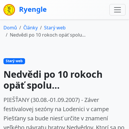
Ryengle
Domů
Články
Starý web
Nedvědi po 10 rokoch opäť spolu...
Starý web
Nedvědi po 10 rokoch
opäť spolu...
PIEŠŤANY (30.08.-01.09.2007) - Záver
festivalovej sezóny na Lodenici v campe
Piešťany sa bude niesť určite v znamení
veľkého návratu bratov Nedvědov. Ktorí sa po