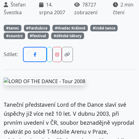
Štefan
14.
78727
2 min
Švestka
srpna 2007
zobrazení
čtení
#tanec
#Pardubice
#Hradec Králové
#irské tance
#countrz
#festival
#dětské tábory
Sdílet:
Taneční představení Lord of the Dance slaví své
úspěchy již více než 10 let. V dubnu 2003, při
prvním uvedení v ČR, soubor beznadějně vyprodal
dvakrát po sobě T-Mobile Arenu v Praze,