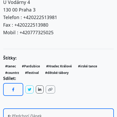
U Vodárny 4
130 00 Praha 3
Telefon : +420222513981
Fax : +420222513980
Mobil : +420777325025
Štítky:
#tanec
#Pardubice
#Hradec Králové
#irské tance
#countrz
#festival
#dětské tábory
Sdílet:
Předchozí článek