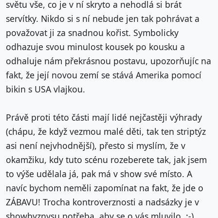
světu vše, co je v ní skryto a nehodlá si brát
servítky. Nikdo si s ní nebude jen tak pohrávat a
považovat ji za snadnou kořist. Symbolicky
odhazuje svou minulost kousek po kousku a
odhaluje nám překrásnou postavu, upozorňujíc na
fakt, že její novou zemí se stává Amerika pomocí
bikin s USA vlajkou.
Právě proti této části mají lidé nejčastěji výhrady
(chápu, že když vezmou malé děti, tak ten striptýz
asi není nejvhodnější), přesto si myslím, že v
okamžiku, kdy tuto scénu rozeberete tak, jak jsem
to výše udělala já, pak má v show své místo. A
navíc bychom neměli zapomínat na fakt, že jde o
ZÁBAVU! Trocha kontroverznosti a nadsázky je v
showbyznysu potřeba, aby se o vás mluvilo. :-)