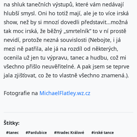
na shluk tanečních výstupů, které vám nedávají
hlubší smysl. Oni ho totiž mají, ale je to více irská
show, než by si mnozí dovedli představit…možná
tak moc irská, že běžný „smrtelník“ to v ní prostě
nevidí, protože nezná souvislosti (Nebojte, i já
mezi ně patřila, ale já na rozdíl od některých,
ocenila už jen tu výpravu, tanec a hudbu, což mi
všechno přišlo neuvěřitelné. A pak jsem se teprve
jala zjišťovat, co že to vlastně všechno znamená.).
Fotografie na
MichaelFlatley.wz.cz
Štítky:
#tanec
#Pardubice
#Hradec Králové
#irské tance