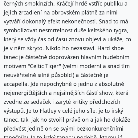
černých smokinzích. Kráčejí hrdě vstříc publiku a
jejich zrcadlení na obrovském plátně za nimi
vytváří dokonalý efekt nekonečnosti. Snad to má
symbolizovat nesmrtelnost duše keltského tygra,
který se vždy čas od času znovu objeví a ukáže, co
je v něm skryto. Nikdo ho nezastaví. Hard shoe
tanec je částečně doprovázen hlavním hudebním
motivem "Celtic Tiger" (velmi moderní a snad tím
neuvěřitelně silně působící) a částečně je
accapella. Jde nepochybně o jednu z absolutně
nejenergičtějších a nejsilnějších částí show, která
zvedne ze sedaček i zaryté kritiky předchozích
výstupů. Je to Flatley v celé jeho síle, je to irský
tanec, tak, jak ho stvořil právě on a jak ho dokáže
předvést jedině on se svými bezkonkurenčními
tanečníky. Je to irský tanec v podobě, kterou já