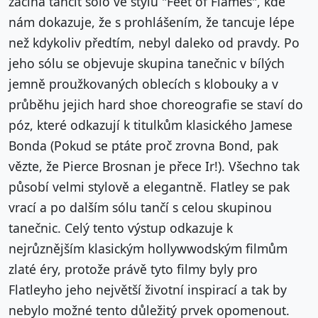
začíná tančit sólo ve stylu "Feet of Flames", kde
nám dokazuje, že s prohlášením, že tancuje lépe
než kdykoliv předtím, nebyl daleko od pravdy. Po
jeho sólu se objevuje skupina tanečnic v bílých
jemně proužkovaných oblecích s klobouky a v
průběhu jejich hard shoe choreografie se staví do
póz, které odkazují k titulkům klasického Jamese
Bonda (Pokud se ptáte proč zrovna Bond, pak
vězte, že Pierce Brosnan je přece Ir!). Všechno tak
působí velmi stylově a elegantně. Flatley se pak
vrací a po dalším sólu tančí s celou skupinou
tanečnic. Celý tento výstup odkazuje k
nejrůznějším klasickým hollywwodským filmům
zlaté éry, protože právě tyto filmy byly pro
Flatleyho jeho největší životní inspirací a tak by
nebylo možné tento důležitý prvek opomenout.