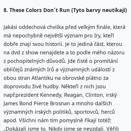
8. These Colors Don´t Run (Tyto barvy neutíkají)
Jakási oddechová chvilka před velkým finále, která
má nepochybně největší význam pro Iry, kteří
dobře znají svou historii. Je to jediná část, kterou
na dvd z show nenajdete a to podle mého názoru
z pochopitelných důvodů. Jde čistě o promítání
obličejů známých Irů a významných událostí z
obou stran Atlantiku na obrovské plátno za
doprovodu živé hudby. Někteří z nich jsou
např.prezident Kennedy, Reagan, Clinton, irský
James Bond Pierce Brosnan a mnoho dalších
významných irských politiků, sportovců, herců
apod. Všichni nám tím pomyslně říkají totéž:
„Dokázali jsme to. Nikdy jsme se nevzdali. Věřili