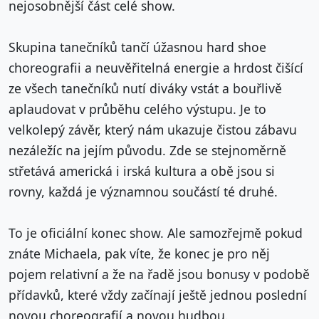
nejosobnější část celé show.
Skupina tanečníků tančí úžasnou hard shoe
choreografii a neuvěřitelná energie a hrdost čišící
ze všech tanečníků nutí diváky vstát a bouřlivě
aplaudovat v průběhu celého výstupu. Je to
velkolepý závěr, který nám ukazuje čistou zábavu
nezáležíc na jejím původu. Zde se stejnoměrně
střetává americká i irská kultura a obě jsou si
rovny, každá je významnou součástí té druhé.
To je oficiální konec show. Ale samozřejmě pokud
znáte Michaela, pak víte, že konec je pro něj
pojem relativní a že na řadě jsou bonusy v podobě
přídavků, které vždy začínají ještě jednou poslední
novou choreografií a novou hudbou.