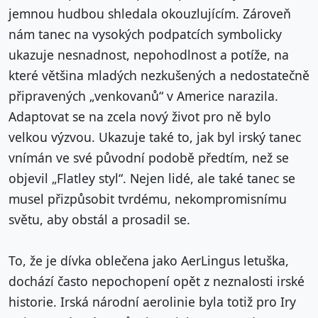
jemnou hudbou shledala okouzlujícím. Zároveň
nám tanec na vysokých podpatcích symbolicky
ukazuje nesnadnost, nepohodlnost a potíže, na
které většina mladých nezkušených a nedostatečně
připravených „venkovanů“ v Americe narazila.
Adaptovat se na zcela nový život pro ně bylo
velkou výzvou. Ukazuje také to, jak byl irský tanec
vnímán ve své původní podobě předtím, než se
objevil „Flatley styl“. Nejen lidé, ale také tanec se
musel přizpůsobit tvrdému, nekompromisnímu
světu, aby obstál a prosadil se.
To, že je dívka oblečena jako AerLingus letuška,
dochází často nepochopení opět z neznalosti irské
historie. Irská národní aerolinie byla totiž pro Iry