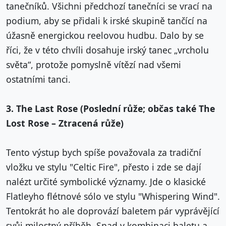
tanečníků. Všichni předchozí tanečníci se vrací na
podium, aby se přidali k irské skupině tančící na
úžasně energickou reelovou hudbu. Dalo by se
říci, že v této chvíli dosahuje irský tanec „vrcholu
světa“, protože pomyslně vítězí nad všemi
ostatními tanci.
3. The Last Rose (Poslední růže; občas také The
Lost Rose – Ztracená růže)
Tento výstup bych spíše považovala za tradiční
vložku ve stylu "Celtic Fire", přesto i zde se dají
nalézt určité symbolické významy. Jde o klasické
Flatleyho flétnové sólo ve stylu "Whispering Wind".
Tentokrát ho ale doprovází baletem pár vyprávějící
svůj milostný příběh. Snad v kombinaci baletu a