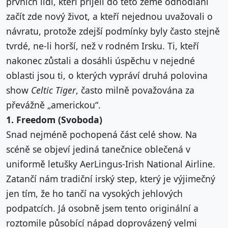
prvních lidí, kteří přijeli do této země odhodláni
začít zde nový život, a kteří nejednou uvažovali o
návratu, protože zdejší podmínky byly často stejně
tvrdé, ne-li horší, než v rodném Irsku. Ti, kteří
nakonec zůstali a dosáhli úspěchu v nejedné
oblasti jsou ti, o kterých vypráví druhá polovina
show
Celtic Tiger
, často milně považována za
převážně „americkou“.
1. Freedom (Svoboda)
Snad nejméně pochopená část celé show. Na
scéně se objeví jediná tanečnice oblečená v
uniformě letušky AerLingus-Irish National Airline.
Zatančí nám tradiční irský step, který je výjimečný
jen tím, že ho tančí na vysokých jehlových
podpatcích. Já osobně jsem tento originální a
roztomile působící nápad doprovázený velmi