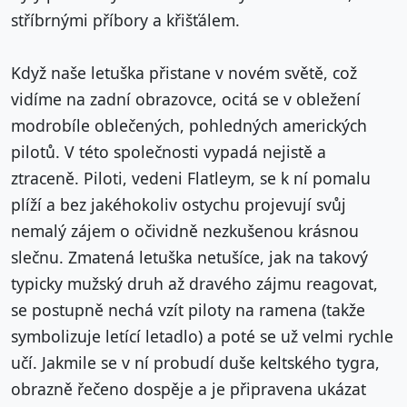
stříbrnými příbory a křišťálem.
Když naše letuška přistane v novém světě, což
vidíme na zadní obrazovce, ocitá se v obležení
modrobíle oblečených, pohledných amerických
pilotů. V této společnosti vypadá nejistě a
ztraceně. Piloti, vedeni Flatleym, se k ní pomalu
plíží a bez jakéhokoliv ostychu projevují svůj
nemalý zájem o očividně nezkušenou krásnou
slečnu. Zmatená letuška netušíce, jak na takový
typicky mužský druh až dravého zájmu reagovat,
se postupně nechá vzít piloty na ramena (takže
symbolizuje letící letadlo) a poté se už velmi rychle
učí. Jakmile se v ní probudí duše keltského tygra,
obrazně řečeno dospěje a je připravena ukázat