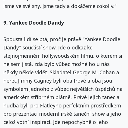
jsme ve své sny, jsme tady a dokážeme cokoliv.“
9. Yankee Doodle Dandy
Spousta lidí se ptá, proč je právě "Yankee Doodle
Dandy" součástí show. Jde o odkaz ke
stejnojmenném hollywoodském filmu, o kterém si
nejsem jistá, zda bylo vůbec možné ho u nás
někdy někde vidět. Skladatel George M. Cohan a
herec Jimmy Cagney byli oba Irové a oba jsou
symbolem jednoho z vůbec největších úspěchů na
americkém stříbrném plátně. Právě jejich tanec a
hudba byli pro Flatleyho perfektním prostředkem
pro prezentaci moderní irské taneční show a jeho
celoživotní inspirací. Jde nepochybně o jeho