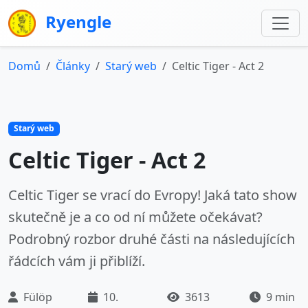
Ryengle
Domů
Články
Starý web
Celtic Tiger - Act 2
Starý web
Celtic Tiger - Act 2
Celtic Tiger se vrací do Evropy! Jaká tato show
skutečně je a co od ní můžete očekávat?
Podrobný rozbor druhé části na následujících
řádcích vám ji přiblíží.
Fülöp
10.
3613
9 min