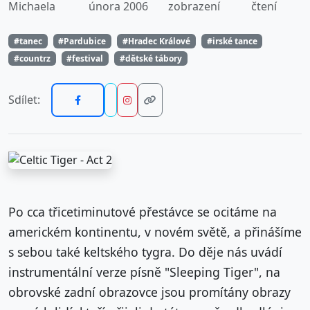
Michaela
února 2006
zobrazení
čtení
#tanec
#Pardubice
#Hradec Králové
#irské tance
#countrz
#festival
#dětské tábory
Sdílet:
Po cca třicetiminutové přestávce se ocitáme na
americkém kontinentu, v novém světě, a přinášíme
s sebou také keltského tygra. Do děje nás uvádí
instrumentální verze písně "Sleeping Tiger", na
obrovské zadní obrazovce jsou promítány obrazy