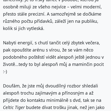
osobně miluji ze všeho nejvíce – velmi moderní,
přesto stále precizní. A samozřejmě se dočkáme
různého počtu přídavků, záleží jen na publiku,
kolik si jich vytleská.
Nabyti energií, s chutí tančit celý zbytek večera,
pak opouštíte arénu s vírou, že se vám něco
podobného poštěstí vidět alespoň ještě jednou v
životě…tedy to byl alespoň můj a maminčin pocit
:-)
Doufám, že jste můj dvoudílný rozbor shledali
alespoň trochu zajímavým a přínosným a až
přijdete do kontaktu minimálně s dvd, tak se na
Celtic Tiger
budete dívat trošku jinak, než jen jako