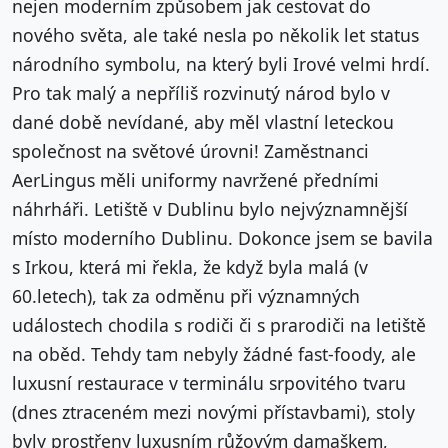
nejen moderním způsobem jak cestovat do
nového světa, ale také nesla po několik let status
národního symbolu, na který byli Irové velmi hrdí.
Pro tak malý a nepříliš rozvinutý národ bylo v
dané době nevídané, aby měl vlastní leteckou
společnost na světové úrovni! Zaměstnanci
AerLingus měli uniformy navržené předními
náhrháři. Letiště v Dublinu bylo nejvýznamnější
místo moderního Dublinu. Dokonce jsem se bavila
s Irkou, která mi řekla, že když byla malá (v
60.letech), tak za odměnu při významných
událostech chodila s rodiči či s prarodiči na letiště
na oběd. Tehdy tam nebyly žádné fast-foody, ale
luxusní restaurace v terminálu srpovitého tvaru
(dnes ztraceném mezi novými přístavbami), stoly
byly prostřeny luxusním růžovým damaškem,