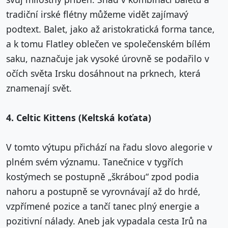
tradiční irské flétny můžeme vidět zajímavý
podtext. Balet, jako až aristokratická forma tance,
a k tomu Flatley oblečen ve společenském bílém
saku, naznačuje jak vysoké úrovně se podařilo v
očích světa Irsku dosáhnout na prknech, která
znamenají svět.
4. Celtic Kittens (Keltská koťata)
V tomto výtupu přichází na řadu slovo alegorie v
plném svém významu. Tanečnice v tygřích
kostýmech se postupně „škrábou“ zpod podia
nahoru a postupně se vyrovnávají až do hrdé,
vzpřímené pozice a tančí tanec plný energie a
pozitivní nálady. Aneb jak vypadala cesta Irů na