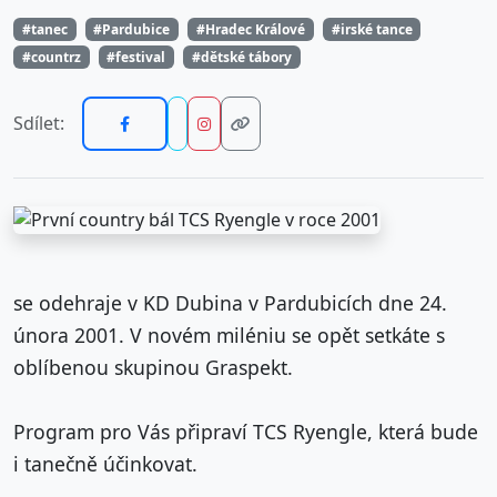
#tanec
#Pardubice
#Hradec Králové
#irské tance
#countrz
#festival
#dětské tábory
Sdílet:
se odehraje v KD Dubina v Pardubicích dne 24.
února 2001. V novém miléniu se opět setkáte s
oblíbenou skupinou Graspekt.
Program pro Vás připraví TCS Ryengle, která bude
i tanečně účinkovat.