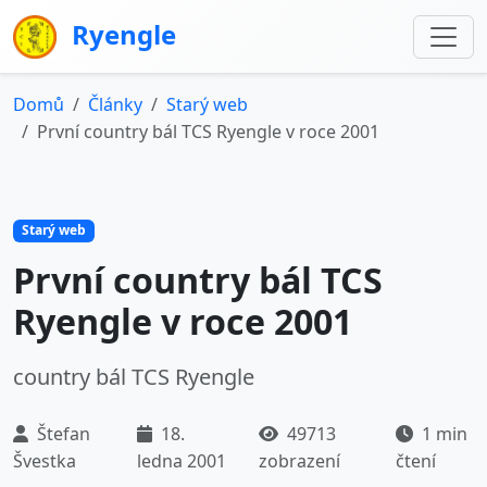
Ryengle
Domů
Články
Starý web
První country bál TCS Ryengle v roce 2001
Starý web
První country bál TCS
Ryengle v roce 2001
country bál TCS Ryengle
Štefan
18.
49713
1 min
Švestka
ledna 2001
zobrazení
čtení