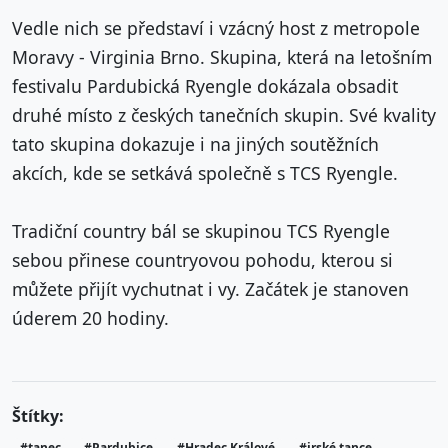
Vedle nich se představí i vzácný host z metropole
Moravy - Virginia Brno. Skupina, která na letošním
festivalu Pardubická Ryengle dokázala obsadit
druhé místo z českých tanečních skupin. Své kvality
tato skupina dokazuje i na jiných soutěžních
akcích, kde se setkává společně s TCS Ryengle.
Tradiční country bál se skupinou TCS Ryengle
sebou přinese countryovou pohodu, kterou si
můžete přijít vychutnat i vy. Začátek je stanoven
úderem 20 hodiny.
Štítky:
#tanec
#Pardubice
#Hradec Králové
#irské tance