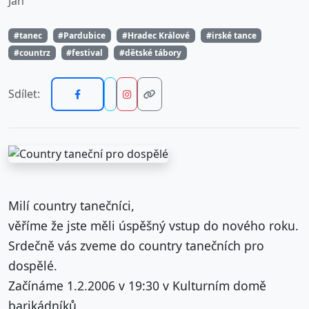
Jan
#tanec
#Pardubice
#Hradec Králové
#irské tance
#countrz
#festival
#dětské tábory
Sdílet:
Milí country tanečníci,
věříme že jste měli úspěšný vstup do nového roku.
Srdečně vás zveme do country tanečních pro
dospělé.
Začínáme 1.2.2006 v 19:30 v Kulturním domě
barikádníků,