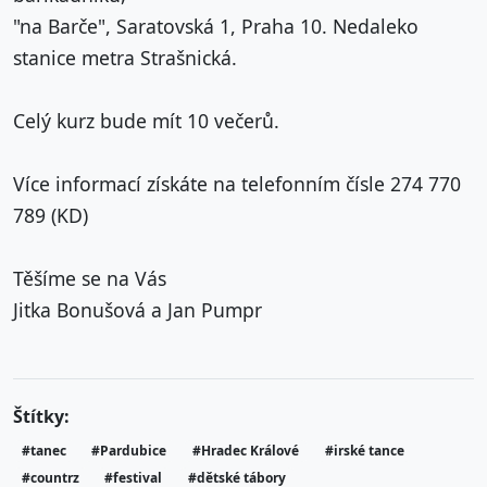
"na Barče", Saratovská 1, Praha 10. Nedaleko
stanice metra Strašnická.
Celý kurz bude mít 10 večerů.
Více informací získáte na telefonním čísle 274 770
789 (KD)
Těšíme se na Vás
Jitka Bonušová a Jan Pumpr
Štítky:
#tanec
#Pardubice
#Hradec Králové
#irské tance
#countrz
#festival
#dětské tábory