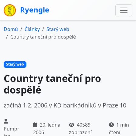
Ryengle
Domů
Články
Starý web
Country taneční pro dospělé
Starý web
Country taneční pro
dospělé
začíná 1.2. 2006 v KD barikádníků v Praze 10
20. ledna
40589
1 min
Pumpr
2006
zobrazení
čtení