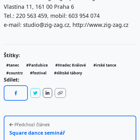
Vlastina 11, 161 00 Praha 6
Tel.: 220 563 459, mobil: 603 954 074
e-mail: studio@zig-zag.cz, http://www.zig-zag.cz
Štítky:
#tanec
#Pardubice
#Hradec Králové
#irské tance
#countrz
#festival
#dětské tábory
Sdílet:
Předchozí článek
Square dance seminář