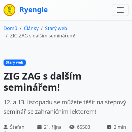
Ryengle
Domů
Články
Starý web
ZIG ZAG s dalším seminářem!
Starý web
ZIG ZAG s dalším
seminářem!
12. a 13. listopadu se můžete těšit na stepový
seminář se zahraničním lektorem!
Štefan
21. října
65503
2 min