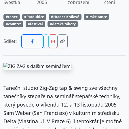
Švestka
2005
zobrazení
čtení
#tanec
#Pardubice
#Hradec Králové
#irské tance
#countrz
#festival
#dětské tábory
Sdílet:
Taneční studio Zig-Zag tap & swing zve všechny
tanečníky stepaře na seminář stepařské techniky,
který povede o víkendu 12. a 13 listopadu 2005
Sam Weber (San Francisco) v kulturním středisku
Delta (Vlastina ul. V Praze 6). I tentokrát je možné