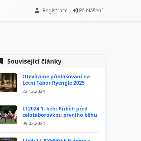
Registrace
Přihlášení
Související články
Otevíráme přihlašování na
Letní Tábor Ryengle 2025
22.12.2024
LT2024 1. běh: Příběh před
celotáborovkou prvního běhu
09.02.2024
I.běh LT RYENGLE Paběnice