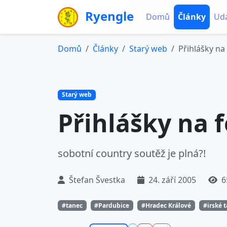
Ryengle
Domů
Články
Udá
Domů
Články
Starý web
Přihlášky na 
Starý web
Přihlášky na f
sobotní country soutěž je plná?!
Štefan Švestka
24. září 2005
6
#tanec
#Pardubice
#Hradec Králové
#irské 