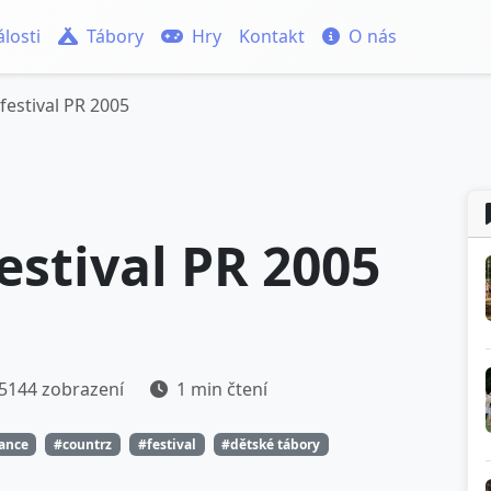
losti
Tábory
Hry
Kontakt
O nás
festival PR 2005
estival PR 2005
5144 zobrazení
1 min čtení
tance
#countrz
#festival
#dětské tábory