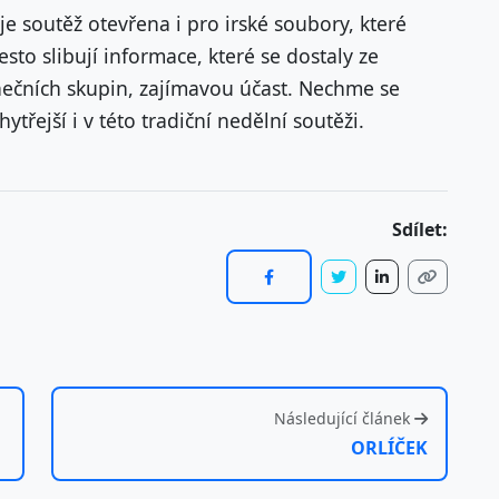
je soutěž otevřena i pro irské soubory, které
esto slibují informace, které se dostaly ze
anečních skupin, zajímavou účast. Nechme se
ytřejší i v této tradiční nedělní soutěži.
Sdílet:
Následující článek
ORLÍČEK