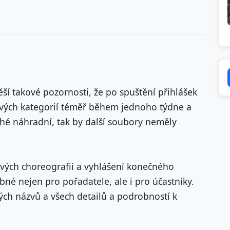
ěší takové pozornosti, že po spuštění přihlášek
livých kategorií téměř během jednoho týdne a
uhé náhradní, tak by další soubory neměly
ivých choreografií a vyhlášení konečného
bné nejen pro pořadatele, ale i pro účastníky.
ých názvů a všech detailů a podrobností k