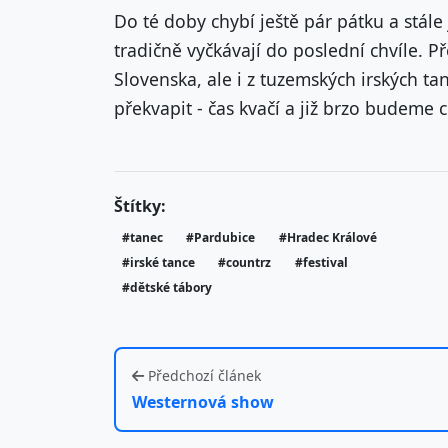
Do té doby chybí ještě pár pátku a stále 
tradičně vyčkávají do poslední chvíle. Př
Slovenska, ale i z tuzemských irských t
překvapit - čas kvačí a již brzo budeme ch
Štítky:
#tanec
#Pardubice
#Hradec Králové
#irské tance
#countrz
#festival
#dětské tábory
Předchozí článek
Westernová show