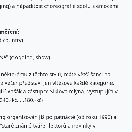
ging) a nápaditost choreografie spolu s emocemi
aměření:
d.country)
rké" (clogging, show)
některému z těchto stylů, máte větší šanci na
e večer představí jen vítězové každé kategorie.
iří Vašák a zástupce Šiklova mlýna) Vystupující v
40.-kč.....180.-kč)
ng organizován již po patnácté (od roku 1990) a
"staré známé tváře" lektorů a novinky v