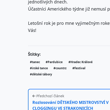
jednotlivých dnech.
Účastníci Amerického týdne již nemusí p
Letošní rok je pro mne vyjimečným roke
Vás!
Štítky:
#tanec
#Pardubice
#Hradec Králové
#irské tance
#countrz
#festival
#dětské tábory
Předchozí článek
Rozlosování DĚTSKÉHO MISTROVSTVÍ V
CLOGGINGU VE STRAKONICÍCH