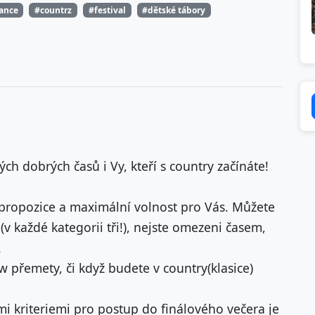
tance
#countrz
#festival
#dětské tábory
ch dobrých časů i Vy, kteří s country začínáte!
ropozice a maximální volnost pro Vás. Můžete
v každé kategorii tři!), nejste omezeni časem,
.
w přemety, či když budete v country(klasice)
i kriteriemi pro postup do finálového večera je