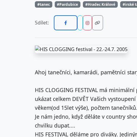
#tanec
#Pardubice
#Hradec Králové
#irské 
Sdílet:
Ahoj tanečníci, kamarádi, pamětníci starý
HIS CLOGGING FESTIVAL má minimální p
ukázat celkem DEVĚT Vašich vystoupení (
věkem(od 15let výše), počtem tanečníků
Je nám jedno, když děláte v country sho
chvilku dupat....
HIS FESTIVAL děláme pro diváky. Jediným