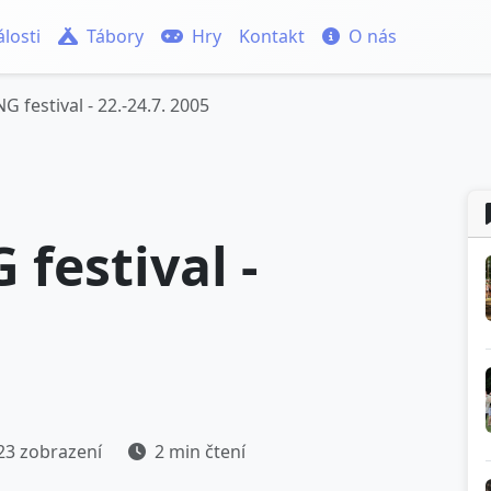
losti
Tábory
Hry
Kontakt
O nás
 festival - 22.-24.7. 2005
festival -
3 zobrazení
2 min čtení