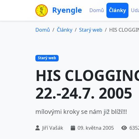
Ryengle
Domů
Články
Udá
Domů
Články
Starý web
HIS CLOGGING
Starý web
HIS CLOGGING 
22.-24.7. 2005
mílovými kroky se nám již blíží!!!
Jiří Vašák
09. května 2005
6352