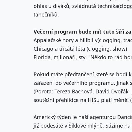
ohlas u diváků, zvládnutá technika(clog
tanečníků.
Večerní program bude mít tuto šíři z
Appalačské hory a hillbilly(clogging, tra
Chicago a třicátá léta (clogging, show)
Florida, milionáři, styl "Někdo to rád ho
Pokud máte předtančení které se hodí k 
zařazení do večerního programu. Jinak s
(Porota: Tereza Bachová, David Dvořák, J
soutěžní přehlídce na HISu platí méně! (2
Americký týden je naší agenturou Danci
již podesáté v Šiklově mlýně. Sázíme na 