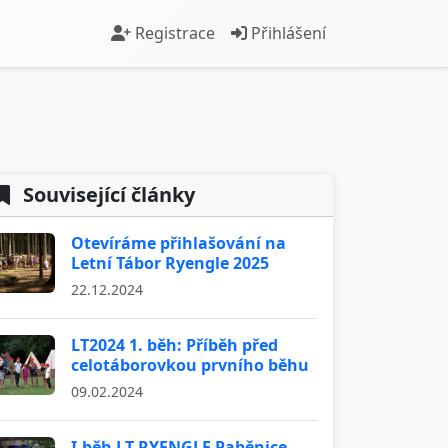
Registrace
Přihlášení
Související články
Otevíráme přihlašování na
Letní Tábor Ryengle 2025
22.12.2024
LT2024 1. běh: Příběh před
celotáborovkou prvního běhu
09.02.2024
I.běh LT RYENGLE Paběnice