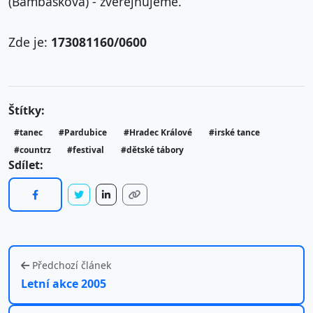
(Bambásková) - zveřejňujeme.
Zde je:
173081160/0600
Štítky:
#tanec
#Pardubice
#Hradec Králové
#irské tance
#countrz
#festival
#dětské tábory
Sdílet:
Předchozí článek
Letní akce 2005