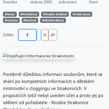
Švestka
dubna 2005
zobrazení
čtení
#tanec
#Pardubice
#Hradec Králové
#irské tance
#countrz
#festival
#dětské tábory
Sdílet:
Poměrně důležitou informaci souborům, které se
shání po kompletních informacích o dětském
mistrovství v cloggingu ve Strakonicích. V
propozicích totiž nebyl uveden účet a proto jej po
sdělení od pořadatele - Rozálie Strakonice