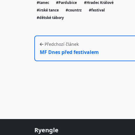
#tanec
#Pardubice
#Hradec Králové
#irské tance
#countrz
#festival
#dětské tábory
Předchozí článek
MF Dnes před festivalem
Ryengle