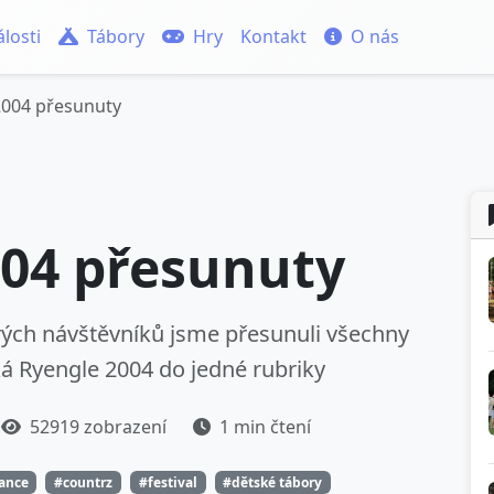
losti
Tábory
Hry
Kontakt
O nás
2004 přesunuty
004 přesunuty
rých návštěvníků jsme přesunuli všechny
cká Ryengle 2004 do jedné rubriky
52919 zobrazení
1 min čtení
tance
#countrz
#festival
#dětské tábory