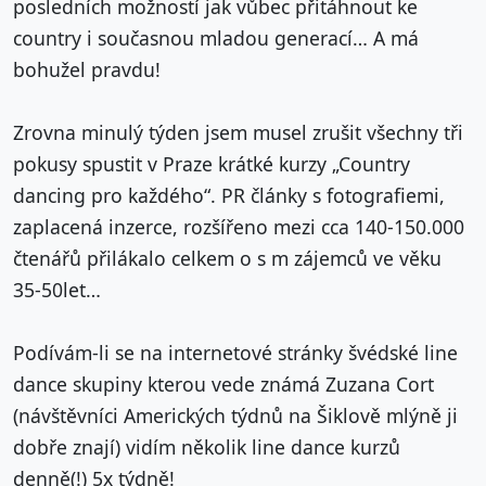
posledních možností jak vůbec přitáhnout ke
country i současnou mladou generací… A má
bohužel pravdu!
Zrovna minulý týden jsem musel zrušit všechny tři
pokusy spustit v Praze krátké kurzy „Country
dancing pro každého“. PR články s fotografiemi,
zaplacená inzerce, rozšířeno mezi cca 140-150.000
čtenářů přilákalo celkem o s m zájemců ve věku
35-50let…
Podívám-li se na internetové stránky švédské line
dance skupiny kterou vede známá Zuzana Cort
(návštěvníci Amerických týdnů na Šiklově mlýně ji
dobře znají) vidím několik line dance kurzů
denně(!) 5x týdně!