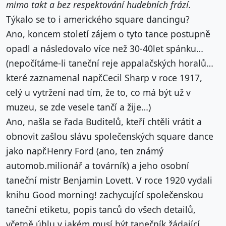
mimo takt a bez respektování hudebních frází.
Týkalo se to i amerického square dancingu?
Ano, koncem století zájem o tyto tance postupně
opadl a následovalo více než 30-40let spánku…
(nepočítáme-li taneční reje appalačských horalů…
které zaznamenal např.Cecil Sharp v roce 1917,
celý u vytržení nad tím, že to, co má být už v
muzeu, se zde vesele tančí a žije…)
Ano, našla se řada Buditelů, kteří chtěli vrátit a
obnovit zašlou slávu společenských square dance
jako např.Henry Ford (ano, ten známý
automob.milionář a továrník) a jeho osobní
taneční mistr Benjamin Lovett. V roce 1920 vydali
knihu Good morning! zachycující společenskou
taneční etiketu, popis tanců do všech detailů,
včetně úhlu v jakém musí být tanečník žádající