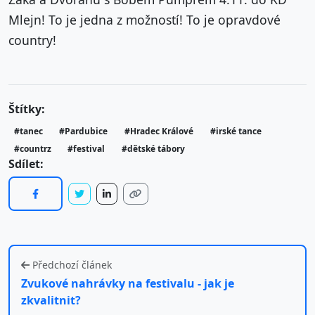
Mlejn! To je jedna z možností! To je opravdové
country!
Štítky:
#tanec
#Pardubice
#Hradec Králové
#irské tance
#countrz
#festival
#dětské tábory
Sdílet:
Předchozí článek
Zvukové nahrávky na festivalu - jak je
zkvalitnit?