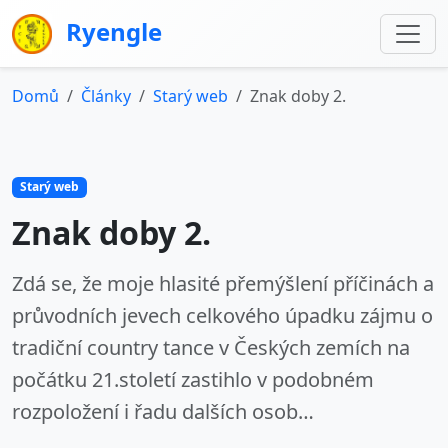
Ryengle
Domů
Články
Starý web
Znak doby 2.
Starý web
Znak doby 2.
Zdá se, že moje hlasité přemýšlení příčinách a
průvodních jevech celkového úpadku zájmu o
tradiční country tance v Českých zemích na
počátku 21.století zastihlo v podobném
rozpoložení i řadu dalších osob…