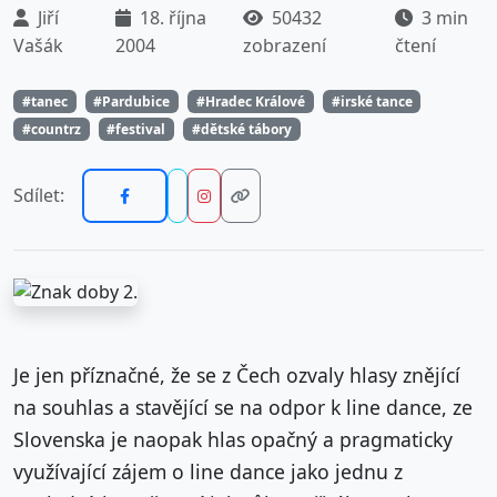
Jiří
18. října
50432
3 min
Vašák
2004
zobrazení
čtení
#tanec
#Pardubice
#Hradec Králové
#irské tance
#countrz
#festival
#dětské tábory
Sdílet:
Je jen příznačné, že se z Čech ozvaly hlasy znějící
na souhlas a stavějící se na odpor k line dance, ze
Slovenska je naopak hlas opačný a pragmaticky
využívající zájem o line dance jako jednu z