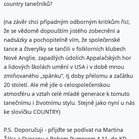
country tanečníků?
(na závěr chci případným odborným kritikům říci,
že se vědomě dopouštím jistého zobecnění a
nadsázky a pochopitelně vím, že společenské
tance a čtverylky se tančili v folklorních klubech
Nové Anglie, zapadlých údolích Appalačských hor
a lidových školách umění v USA i v době mnou
zmiňovaného „spánku“, tj doby přelomu a začátku
20 století. Ale mě jde o celospolečenskou
atmosféru a vztah celé mladé generace k tomuto
tanečnímu i životnímu stylu. Stejně jako nyní u nás
ke slovíčku COUNTRY)
P.S. Doporučuji - přijďte se podívat na Martina
Žáka a Dvoranu s Bobem Pumprem 4.11. do KD