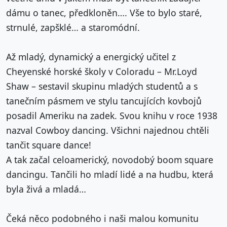
dámu o tanec, předkloněn…. Vše to bylo staré,
strnulé, zapšklé… a staromódní.
Až mladý, dynamický a energický učitel z
Cheyenské horské školy v Coloradu – Mr.Loyd
Shaw – sestavil skupinu mladých studentů a s
tanečním pásmem ve stylu tancujících kovbojů
posadil Ameriku na zadek. Svou knihu v roce 1938
nazval Cowboy dancing. Všichni najednou chtěli
tančit square dance!
A tak začal celoamerický, novodobý boom square
dancingu. Tančili ho mladí lidé a na hudbu, která
byla živá a mladá…
Čeká něco podobného i naši malou komunitu