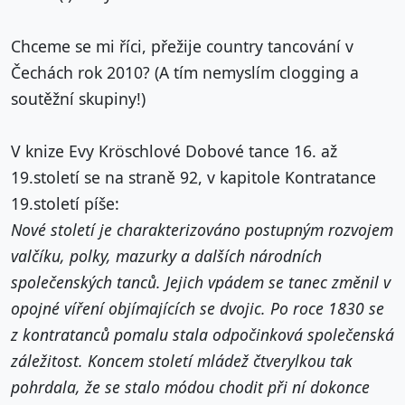
Chceme se mi říci, přežije country tancování v
Čechách rok 2010? (A tím nemyslím clogging a
soutěžní skupiny!)
V knize Evy Kröschlové Dobové tance 16. až
19.století se na straně 92, v kapitole Kontratance
19.století píše:
Nové století je charakterizováno postupným rozvojem
valčíku, polky, mazurky a dalších národních
společenských tanců. Jejich vpádem se tanec změnil v
opojné víření objímajících se dvojic. Po roce 1830 se
z kontratanců pomalu stala odpočinková společenská
záležitost. Koncem století mládež čtverylkou tak
pohrdala, že se stalo módou chodit při ní dokonce