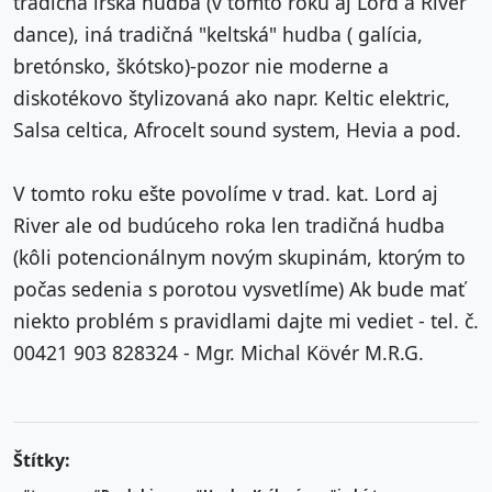
tradičná írska hudba (v tomto roku aj Lord a River
dance), iná tradičná "keltská" hudba ( galícia,
bretónsko, škótsko)-pozor nie moderne a
diskotékovo štylizovaná ako napr. Keltic elektric,
Salsa celtica, Afrocelt sound system, Hevia a pod.
V tomto roku ešte povolíme v trad. kat. Lord aj
River ale od budúceho roka len tradičná hudba
(kôli potencionálnym novým skupinám, ktorým to
počas sedenia s porotou vysvetlíme) Ak bude mať
niekto problém s pravidlami dajte mi vediet - tel. č.
00421 903 828324 - Mgr. Michal Kövér M.R.G.
Štítky: