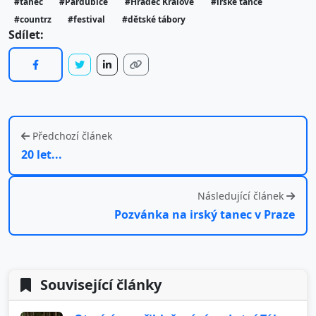
#tanec
#Pardubice
#Hradec Králové
#irské tance
#countrz
#festival
#dětské tábory
Sdílet:
Předchozí článek
20 let...
Následující článek
Pozvánka na irský tanec v Praze
Související články