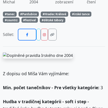
Michal
2004
zobrazení
čtení
#tanec
#Pardubice
#Hradec Králové
#irské tance
#countrz
#festival
#dětské tábory
Sdílet:
Z dopisu od Miša Vám vyjímáme:
Min. počet tanečníkov - Pre všetky kategórie:
3
Hudba v tradičnej kategórii - soft i step -