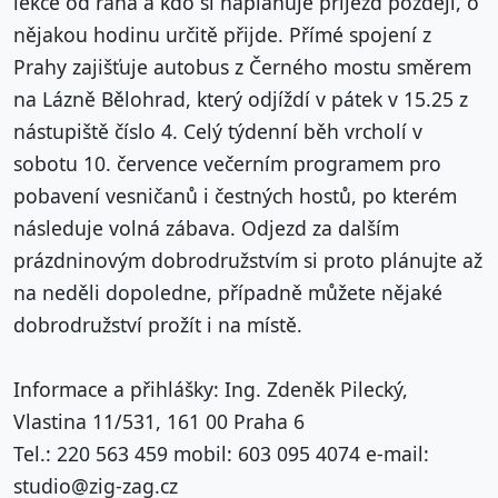
lekce od rána a kdo si naplánuje příjezd později, o
nějakou hodinu určitě přijde. Přímé spojení z
Prahy zajišťuje autobus z Černého mostu směrem
na Lázně Bělohrad, který odjíždí v pátek v 15.25 z
nástupiště číslo 4. Celý týdenní běh vrcholí v
sobotu 10. července večerním programem pro
pobavení vesničanů i čestných hostů, po kterém
následuje volná zábava. Odjezd za dalším
prázdninovým dobrodružstvím si proto plánujte až
na neděli dopoledne, případně můžete nějaké
dobrodružství prožít i na místě.
Informace a přihlášky: Ing. Zdeněk Pilecký,
Vlastina 11/531, 161 00 Praha 6
Tel.: 220 563 459 mobil: 603 095 4074 e-mail:
studio@zig-zag.cz