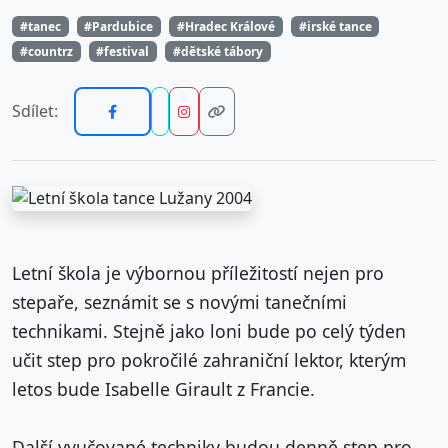
#tanec
#Pardubice
#Hradec Králové
#irské tance
#countrz
#festival
#dětské tábory
Sdílet:
Letní škola je výbornou příležitostí nejen pro
stepaře, seznámit se s novými tanečními
technikami. Stejně jako loni bude po celý týden
učit step pro pokročilé zahraniční lektor, kterým
letos bude Isabelle Girault z Francie.
Další vyučované techniky budou denně step pro