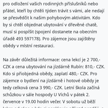
pro odložení vašich rodinných příslušníků nebo
přátel, kteří by chtěli týden trávit s vámi, ale nedají
se přesvědčit k našim pohybovým aktivitám. Kdo
by si chtěl objednat ubytování v dřevěné chatě,
musí si pospíšit (spojení dostanete na obecním
úřadě 493 597178). Pro zájemce jsou zajištěny
obědy v místní restauraci.
Na závěr důležitá informace: cena lekcí je 2 700,-
CZK a cena ubytování na jízdárně Rubín: 810,- CZK.
Kdo si přiobjedná obědy, zaplatí 480,- CZK. Pro
zájemce o bydlení na jízdárně i hotové obědy je
tedy celková cena 3 990,- CZK. Letní škola začíná
schůzkou v sále hospody U Víchů v pátek 2.
července v 19.00 hodin večer. V sobotu už běží