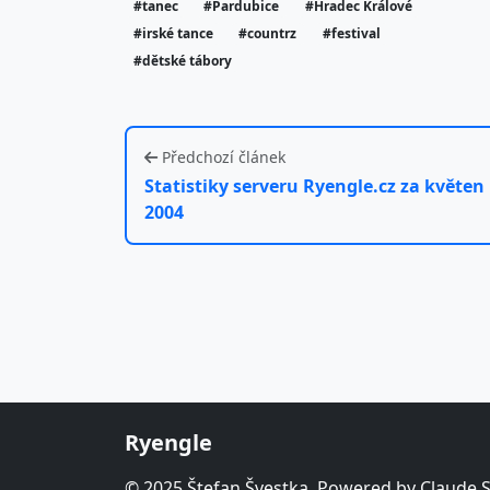
#tanec
#Pardubice
#Hradec Králové
#irské tance
#countrz
#festival
#dětské tábory
Předchozí článek
Statistiky serveru Ryengle.cz za květen
2004
Ryengle
© 2025 Štefan Švestka. Powered by Claude 