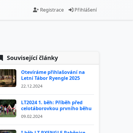
Registrace
Přihlášení
Související články
Otevíráme přihlašování na
Letní Tábor Ryengle 2025
22.12.2024
LT2024 1. běh: Příběh před
celotáborovkou prvního běhu
09.02.2024
I.běh LT RYENGLE Paběnice