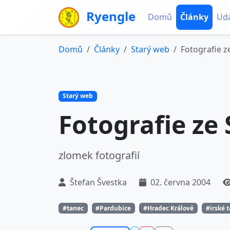
Ryengle
Domů
Články
Udá
Domů
Články
Starý web
Fotografie z
Starý web
Fotografie ze
zlomek fotografií
Štefan Švestka
02. června 2004
#tanec
#Pardubice
#Hradec Králové
#irské 