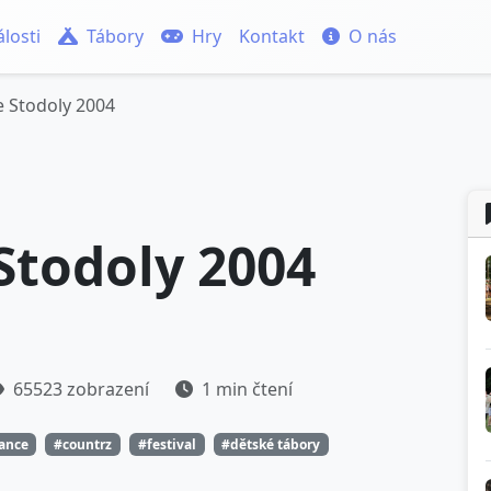
losti
Tábory
Hry
Kontakt
O nás
e Stodoly 2004
 Stodoly 2004
65523 zobrazení
1 min čtení
tance
#countrz
#festival
#dětské tábory