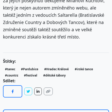
Za jejich poskytnutí děkujeme Milanovi Kuchtovi,
který je nejen autorem zmíněného webu, ale
taktéž jedním z vedoucích Saltarella (Bratislavské
Združenie Country a Dobových Tancov), které na
zmíněné soutěži taktéž soutěžilo a ve velké
konkurenci získalo krásné třetí místo.
Štítky:
#tanec
#Pardubice
#Hradec Králové
#irské tance
#countrz
#festival
#dětské tábory
Sdílet: