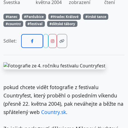
Švestka
května 2004
zobrazení
čtení
#tanec
#Pardubice
#Hradec Králové
#irské tance
#countrz
#festival
#dětské tábory
Sdílet:
pokud chcete vidět fotografie z festivalu
Countryfest, který proběhl o posledním víkendu
(přesně 22. května 2004), pak neváhejte a běžte na
spřátelený web
Country.sk
.