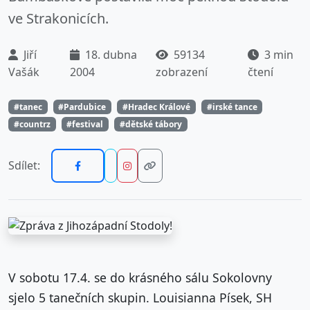
ve Strakonicích.
Jiří
18. dubna
59134
3 min
Vašák
2004
zobrazení
čtení
#tanec
#Pardubice
#Hradec Králové
#irské tance
#countrz
#festival
#dětské tábory
Sdílet:
V sobotu 17.4. se do krásného sálu Sokolovny
sjelo 5 tanečních skupin. Louisianna Písek, SH