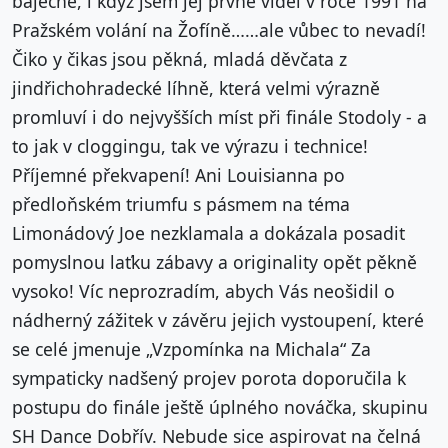
báječné, i když jsem jej prvně viděl v roce 1991 na
Pražském volání na Žofíně……ale vůbec to nevadí!
Čiko y čikas jsou pěkná, mladá děvčata z
jindřichohradecké líhně, která velmi výrazně
promluví i do nejvyšších míst při finále Stodoly - a
to jak v cloggingu, tak ve výrazu i technice!
Příjemné překvapení! Ani Louisianna po
předloňském triumfu s pásmem na téma
Limonádový Joe nezklamala a dokázala posadit
pomyslnou laťku zábavy a originality opět pěkně
vysoko! Víc neprozradím, abych Vás neošidil o
nádherný zážitek v závěru jejich vystoupení, které
se celé jmenuje „Vzpomínka na Michala“ Za
sympaticky nadšený projev porota doporučila k
postupu do finále ještě úplného nováčka, skupinu
SH Dance Dobřív. Nebude sice aspirovat na čelná