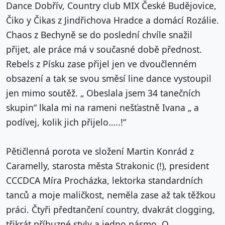
Dance Dobřív, Country club MIX České Budějovice,
Čiko y Čikas z Jindřichova Hradce a domácí Rozálie.
Chaos z Bechyně se do poslední chvíle snažil
přijet, ale práce má v současné době přednost.
Rebels z Písku zase přijel jen ve dvoučlenném
obsazení a tak se svou směsí line dance vystoupil
jen mimo soutěž. „ Obeslala jsem 34 tanečních
skupin“ lkala mi na rameni nešťastně Ivana „ a
podívej, kolik jich přijelo…..!“
Pětičlenná porota ve složení Martin Konrád z
Caramelly, starosta města Strakonic (!), president
CCCDCA Míra Procházka, lektorka standardních
tanců a moje maličkost, neměla zase až tak těžkou
práci. Čtyři předtančení country, dvakrát clogging,
třikrát příbuzné styly a jedno pásmo. O