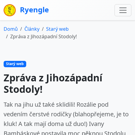
Ryengle
Domů
Články
Starý web
Zpráva z Jihozápadní Stodoly!
Starý web
Zpráva z Jihozápadní
Stodoly!
Tak na jihu už také sklidili! Rozálie pod
vedením čerstvé rodičky (blahopřejeme, je to
kluk! A tak mají doma už duo!) Ivany
Bambáskové postavila moc pěknou Stodolu