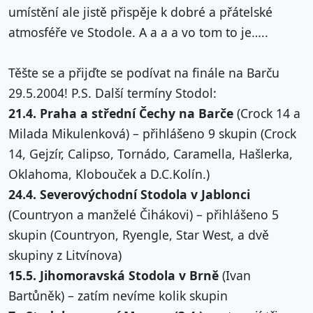
umístění ale jistě přispěje k dobré a přátelské
atmosféře ve Stodole. A a a a vo tom to je…..
Těšte se a přijďte se podívat na finále na Barču
29.5.2004! P.S. Další termíny Stodol:
21.4. Praha a střední Čechy na Barče
(Crock 14 a
Milada Mikulenková) – přihlášeno 9 skupin (Crock
14, Gejzír, Calipso, Tornádo, Caramella, Hašlerka,
Oklahoma, Klobouček a D.C.Kolín.)
24.4. Severovýchodní Stodola v Jablonci
(Countryon a manželé Čihákovi) – přihlášeno 5
skupin (Countryon, Ryengle, Star West, a dvě
skupiny z Litvínova)
15.5. Jihomoravská Stodola v Brně
(Ivan
Bartůněk) – zatím nevíme kolik skupin