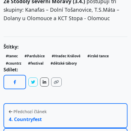
Ze Stodoly severní Moravy (3.4.)
postupují tři
skupiny: Kanafas – Dolní Tošanovice, T.S.Máta –
Dolany u Olomouce a KCT Stopa - Olomouc
Štítky:
#tanec
#Pardubice
#Hradec Králové
#irské tance
#countrz
#festival
#dětské tábory
Sdílet:
Předchozí článek
4. Countryfest