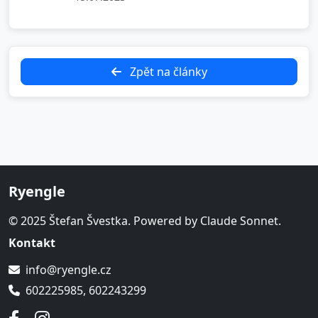
Zpět na články
Ryengle
© 2025 Štefan Švestka. Powered by Claude Sonnet.
Kontakt
info@ryengle.cz
602225985, 602243299