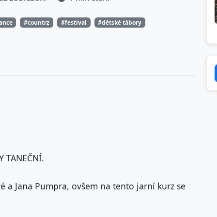
tance
#countrz
#festival
#dětské tábory
Y TANEČNÍ.
é a Jana Pumpra, ovšem na tento jarní kurz se