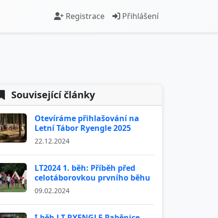
Registrace
Přihlášení
Související články
Otevíráme přihlašování na
Letní Tábor Ryengle 2025
22.12.2024
LT2024 1. běh: Příběh před
celotáborovkou prvního běhu
09.02.2024
I.běh LT RYENGLE Paběnice