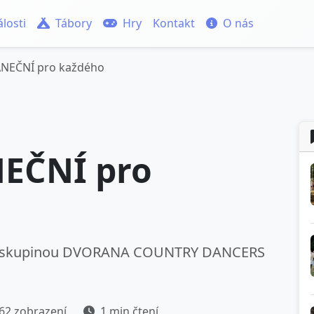
losti
Tábory
Hry
Kontakt
O nás
NEČNÍ pro každého
EČNÍ pro
ční skupinou DVORANA COUNTRY DANCERS
62 zobrazení
1 min čtení