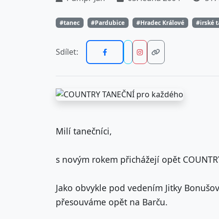
#tanec
#Pardubice
#Hradec Králové
#irské 
Sdílet:
Milí tanečníci,
s novým rokem přichážejí opět COUNTR
Jako obvykle pod vedením Jitky Bonušov
přesouváme opět na Barču.