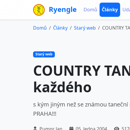
Ryengle
Domů
Články
Udá
Domů
Články
Starý web
COUNTRY TA
Starý web
COUNTRY TAN
každého
s kým jiným než se známou tane
PRAHA!!!
Pumpr Jan
05. ledna 2004
517