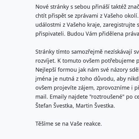
Nové stránky s sebou přináší taktéž zn
chtít přispět se zprávami z Vašeho okolí
událostmi z Vašeho kraje, zaregistrujte s
přispivateli. Budou Vám přidělena práv
Stránky tímto samozřejmě nezískávají 
rozvíjet. K tomuto ovšem potřebujeme p
Nejlepší formou jak nám své názory sděl
jména je nutná z toho důvodu, aby nikd
ovšem projevíte zájem, zprovozníme i př
mail. Emaily najdete "roztroušené" po ce
Štefan Švestka, Martin Švestka.
Těšíme se na Vaše reakce.