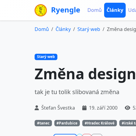
Ryengle
Domů
Články
Udá
Domů
Články
Starý web
Změna desig
Starý web
Změna design
tak je tu tolik slibovaná změna
Štefan Švestka
19. září 2000
5
#tanec
#Pardubice
#Hradec Králové
#irské 