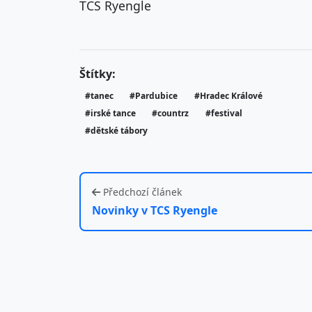
TCS Ryengle
Štítky:
#tanec
#Pardubice
#Hradec Králové
#irské tance
#countrz
#festival
#dětské tábory
Předchozí článek
Novinky v TCS Ryengle