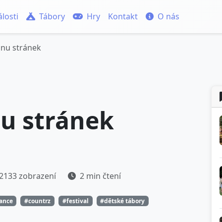
losti
Tábory
Hry
Kontakt
O nás
nu stránek
u stránek
2133 zobrazení
2 min čtení
tance
#countrz
#festival
#dětské tábory