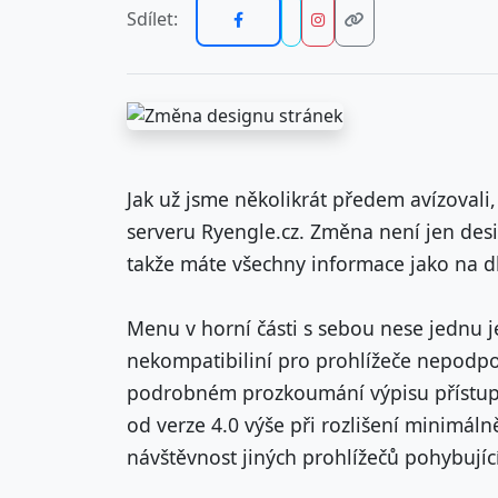
Sdílet:
Jak už jsme několikrát předem avízovali
serveru Ryengle.cz. Změna není jen des
takže máte všechny informace jako na dl
Menu v horní části s sebou nese jednu j
nekompatibiliní pro prohlížeče nepodpor
podrobném prozkoumání výpisu přístup
od verze 4.0 výše při rozlišení minimáln
návštěvnost jiných prohlížečů pohybující