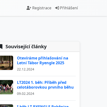
Registrace
Přihlášení
Související články
Otevíráme přihlašování na
Letní Tábor Ryengle 2025
22.12.2024
LT2024 1. běh: Příběh před
celotáborovkou prvního běhu
09.02.2024
I.běh LT RYENGLE Paběnice