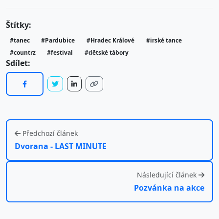
Štítky:
#tanec
#Pardubice
#Hradec Králové
#irské tance
#countrz
#festival
#dětské tábory
Sdílet:
Předchozí článek
Dvorana - LAST MINUTE
Následující článek
Pozvánka na akce