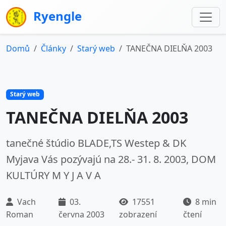
Ryengle
Domů
Články
Starý web
TANEČNA DIELŇA 2003
Starý web
TANEČNA DIELŇA 2003
tanečné štúdio BLADE,TS Westep & DK
Myjava Vás pozývajú na 28.- 31. 8. 2003, DOM
KULTÚRY M Y J A V A
Vach
03.
17551
8 min
Roman
června 2003
zobrazení
čtení