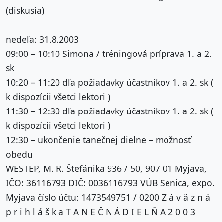
(diskusia)
nedeľa: 31.8.2003
09:00 – 10:10 Simona / tréningová príprava 1. a 2.
sk
10:20 – 11:20 dľa požiadavky účastníkov 1. a 2. sk (
k dispozícii všetci lektori )
11:30 – 12:30 dľa požiadavky účastníkov 1. a 2. sk (
k dispozícii všetci lektori )
12:30 – ukončenie tanečnej dielne – možnosť
obedu
WESTEP, M. R. Štefánika 936 / 50, 907 01 Myjava,
IČO: 36116793 DIČ: 0036116793 VÚB Senica, expo.
Myjava číslo účtu: 1473549751 / 0200 Z á v ä z n á
p r i h l á š k a T A N E Č N Á D I E L Ň A 2 0 0 3