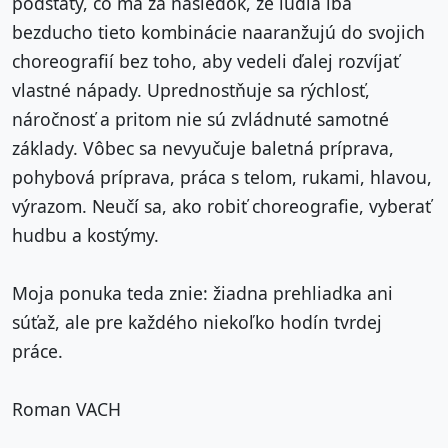
podstaty, čo má za následok, že ľudia iba
bezducho tieto kombinácie naaranžujú do svojich
choreografií bez toho, aby vedeli ďalej rozvíjať
vlastné nápady. Uprednostňuje sa rýchlosť,
náročnosť a pritom nie sú zvládnuté samotné
základy. Vôbec sa nevyučuje baletná príprava,
pohybová príprava, práca s telom, rukami, hlavou,
výrazom. Neučí sa, ako robiť choreografie, vyberať
hudbu a kostýmy.
Moja ponuka teda znie: žiadna prehliadka ani
súťaž, ale pre každého niekoľko hodín tvrdej
práce.
Roman VACH