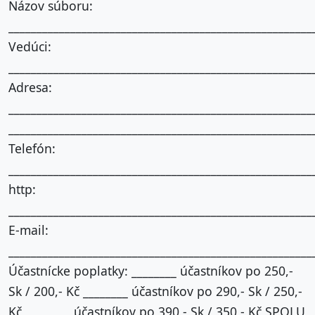
Názov súboru:
______________________________________________________
Vedúci:
______________________________________________________
Adresa:
______________________________________________________
______________________________________________________
Telefón:
______________________________________________________
http:
______________________________________________________
E-mail:
______________________________________________________
Účastnícke poplatky: ________ účastníkov po 250,-
Sk / 200,- Kč ________ účastníkov po 290,- Sk / 250,-
Kč ________ účastníkov po 390,- Sk / 350,- Kč SPOLU