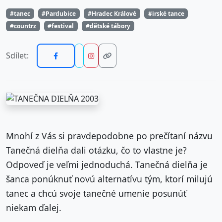
#tanec
#Pardubice
#Hradec Králové
#irské tance
#countrz
#festival
#dětské tábory
Sdílet:
Mnohí z Vás si pravdepodobne po prečítaní názvu
Tanečná dielňa dali otázku, čo to vlastne je?
Odpoveď je veľmi jednoduchá. Tanečná dielňa je
šanca ponúknuť novú alternatívu tým, ktorí milujú
tanec a chcú svoje tanečné umenie posunúť
niekam ďalej.