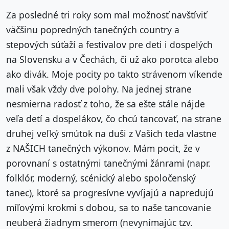
Za posledné tri roky som mal možnosť navštíviť
väčšinu popredných tanečných country a
stepových súťaží a festivalov pre deti i dospelých
na Slovensku a v Čechách, či už ako porotca alebo
ako divák. Moje pocity po takto strávenom víkende
mali však vždy dve polohy. Na jednej strane
nesmierna radosť z toho, že sa ešte stále nájde
veľa detí a dospelákov, čo chcú tancovať, na strane
druhej veľký smútok na duši z Vašich teda vlastne
z NAŠICH tanečných výkonov. Mám pocit, že v
porovnaní s ostatnými tanečnými žánrami (napr.
folklór, moderný, scénický alebo spoločenský
tanec), ktoré sa progresívne vyvíjajú a napredujú
míľovými krokmi s dobou, sa to naše tancovanie
neuberá žiadnym smerom (nevynímajúc tzv.