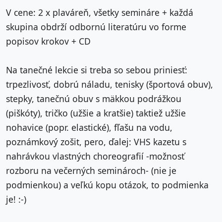
V cene: 2 x plaváreň, všetky semináre + každá
skupina obdrží odbornú literatúru vo forme
popisov krokov + CD
Na tanečné lekcie si treba so sebou priniesť:
trpezlivosť, dobrú náladu, tenisky (športová obuv),
stepky, tanečnú obuv s mäkkou podrážkou
(piškóty), tričko (užšie a kratšie) taktiež užšie
nohavice (popr. elastické), fľašu na vodu,
poznámkový zošit, pero, ďalej: VHS kazetu s
nahrávkou vlastných choreografií -možnosť
rozboru na večerných seminároch- (nie je
podmienkou) a veľkú kopu otázok, to podmienka
je! :-)