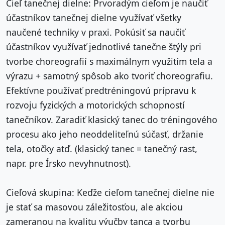
Cieľ tanečnej dielne: Prvoradým cieľom je naučiť
účastníkov tanečnej dielne využívať všetky
naučené techniky v praxi. Pokúsiť sa naučiť
účastníkov využívať jednotlivé tanečne štýly pri
tvorbe choreografií s maximálnym využitím tela a
výrazu + samotný spôsob ako tvoriť choreografiu.
Efektívne používať predtréningovú prípravu k
rozvoju fyzických a motorických schopností
tanečníkov. Zaradiť klasický tanec do tréningového
procesu ako jeho neoddeliteľnú súčasť, držanie
tela, otočky atď. (klasický tanec = tanečný rast,
napr. pre Írsko nevyhnutnosť).
Cieľová skupina: Keďže cieľom tanečnej dielne nie
je stať sa masovou záležitosťou, ale akciou
zameranou na kvalitu výučby tanca a tvorbu