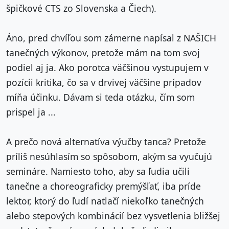
špičkové CTS zo Slovenska a Čiech).
Áno, pred chvíľou som zámerne napísal z NAŠICH
tanečných výkonov, pretože mám na tom svoj
podiel aj ja. Ako porotca väčšinou vystupujem v
pozícii kritika, čo sa v drvivej väčšine prípadov
míňa účinku. Dávam si teda otázku, čím som
prispel ja ...
A prečo nová alternatíva výučby tanca? Pretože
príliš nesúhlasím so spôsobom, akým sa vyučujú
semináre. Namiesto toho, aby sa ľudia učili
tanečne a choreograficky premýšľať, iba príde
lektor, ktorý do ľudí natlačí niekoľko tanečných
alebo stepových kombinácií bez vysvetlenia bližšej