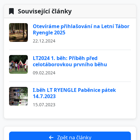
Související články
Otevíráme přihlašování na Letní Tábor
Ryengle 2025
22.12.2024
LT2024 1. běh: Příběh před
celotáborovkou prvního běhu
09.02.2024
I.běh LT RYENGLE Paběnice pátek
14.7.2023
15.07.2023
Zpět na články