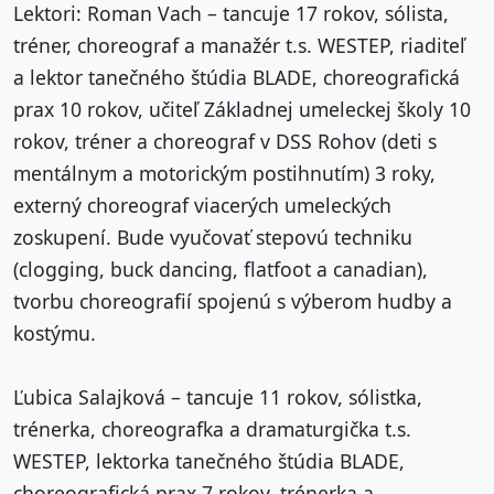
Lektori: Roman Vach – tancuje 17 rokov, sólista,
tréner, choreograf a manažér t.s. WESTEP, riaditeľ
a lektor tanečného štúdia BLADE, choreografická
prax 10 rokov, učiteľ Základnej umeleckej školy 10
rokov, tréner a choreograf v DSS Rohov (deti s
mentálnym a motorickým postihnutím) 3 roky,
externý choreograf viacerých umeleckých
zoskupení. Bude vyučovať stepovú techniku
(clogging, buck dancing, flatfoot a canadian),
tvorbu choreografií spojenú s výberom hudby a
kostýmu.
Ľubica Salajková – tancuje 11 rokov, sólistka,
trénerka, choreografka a dramaturgička t.s.
WESTEP, lektorka tanečného štúdia BLADE,
choreografická prax 7 rokov, trénerka a