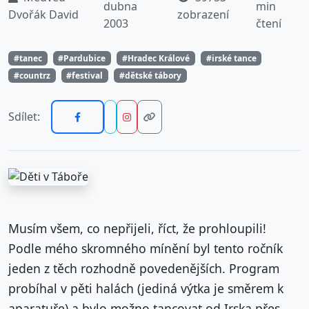
dubna
min
Dvořák David
zobrazení
2003
čtení
#tanec
#Pardubice
#Hradec Králové
#irské tance
#countrz
#festival
#dětské tábory
Sdílet:
Musím všem, co nepřijeli, říct, že prohloupili!
Podle mého skromného mínění byl tento ročník
jeden z těch rozhodně povedenějších. Program
probíhal v pěti halách (jediná výtka je směrem k
aparatuře) a bylo možno tancovat od Irska přes