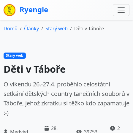
Ryengle
Domů
Články
Starý web
Děti v Táboře
Starý web
Děti v Táboře
O víkendu 26.-27.4. proběhlo celostátní
setkání dětských country tanečních souborů v
Táboře, jehož zkratku si těžko kdo zapamatuje
:-)
28.
2
Medvěd
39753