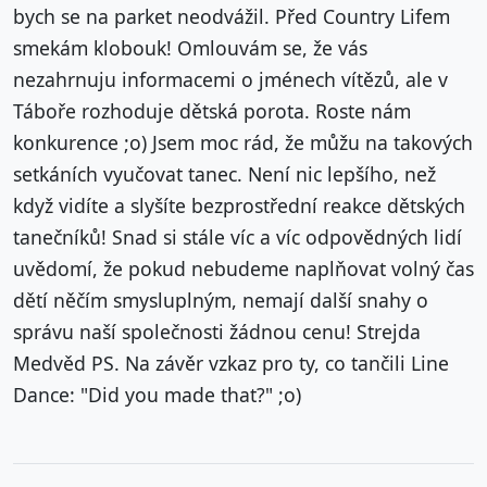
bych se na parket neodvážil. Před Country Lifem
smekám klobouk! Omlouvám se, že vás
nezahrnuju informacemi o jménech vítězů, ale v
Táboře rozhoduje dětská porota. Roste nám
konkurence ;o) Jsem moc rád, že můžu na takových
setkáních vyučovat tanec. Není nic lepšího, než
když vidíte a slyšíte bezprostřední reakce dětských
tanečníků! Snad si stále víc a víc odpovědných lidí
uvědomí, že pokud nebudeme naplňovat volný čas
dětí něčím smysluplným, nemají další snahy o
správu naší společnosti žádnou cenu! Strejda
Medvěd PS. Na závěr vzkaz pro ty, co tančili Line
Dance: "Did you made that?" ;o)