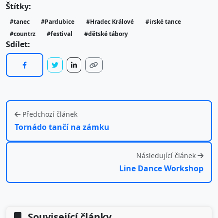
Štítky:
#tanec
#Pardubice
#Hradec Králové
#irské tance
#countrz
#festival
#dětské tábory
Sdílet:
Předchozí článek
Tornádo tančí na zámku
Následující článek
Line Dance Workshop
Související články