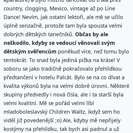
country, clogging, Mexico, vintage až po Line
Dance! Nevím, jak ostatní lektoři, ale mě se učilo
úplně senzačně, protože tam byla spousta velmi
dobrých dětských tanečníků.
Občas by ale
neškodilo, kdyby se vedoucí věnovali svým
dětským svěřencům
poněkud více, než tomu bylo
tentokrát. To snad byla jediná pižka na kráse! V
soboru se jako tradičně pokračovalo přehlídkou
předtančení v hotelu Palcát. Bylo se na co dívat a
kvalita výkonů byla na velmi dobré úrovni. Některé
skupiny předvedly i nová čísla, ale i ta starší byla
velmi kvalitní. Mě se pořád velmi líbí
mladoboleslavský Children Waltz, ikdyž sem ho
viděl již povedenější ;o) Ale, kdyby mě nepřijely
kostýmy na přehlídku, tak bych asi padnul a už