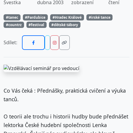
Švestka
dubna 2003
zobrazení
čtení
#tanec
#Pardubice
#Hradec Králové
#irské tance
#countrz
#festival
#dětské tábory
Sdílet:
Co Vás čeká : Přednášky, praktická cvičení a výuka
tanců.
O teorii ale trochu i historii hudby bude přednášet
lektorka České hudební společnosti Lenka