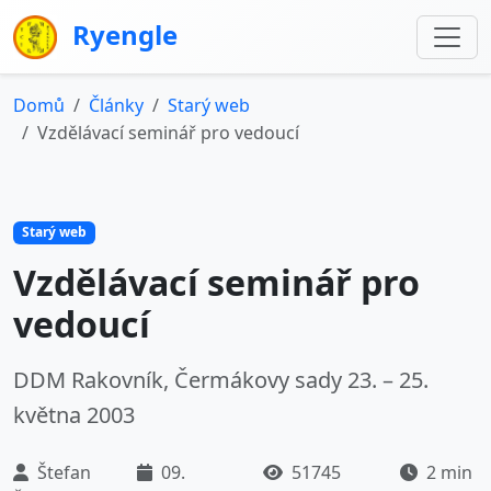
Ryengle
Domů
Články
Starý web
Vzdělávací seminář pro vedoucí
Starý web
Vzdělávací seminář pro
vedoucí
DDM Rakovník, Čermákovy sady 23. – 25.
května 2003
Štefan
09.
51745
2 min