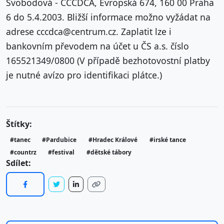
Svobodová - CCCDCA, Evropská 674, 160 00 Praha
6 do 5.4.2003. Bližší informace možno vyžádat na
adrese cccdca@centrum.cz. Zaplatit lze i
bankovním převodem na účet u ČS a.s. číslo
165521349/0800 (V případě bezhotovostní platby
je nutné avízo pro identifikaci plátce.)
Štítky:
#tanec
#Pardubice
#Hradec Králové
#irské tance
#countrz
#festival
#dětské tábory
Sdílet: