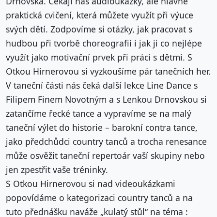
Drnovská. Čekají nás audioukázky, ale hlavně
praktická cvičení, která můžete využít při výuce
svých dětí. Zodpovíme si otázky, jak pracovat s
hudbou při tvorbě choreografií i jak ji co nejlépe
využít jako motivační prvek při práci s dětmi. S
Otkou Hirnerovou si vyzkoušíme pár tanečních her.
V taneční části nás čeká další lekce Line Dance s
Filipem Finem Novotným a s Lenkou Drnovskou si
zatančíme řecké tance a vypravíme se na malý
taneční výlet do historie – barokní contra tance,
jako předchůdci country tanců a trocha renesance
může osvěžit taneční repertoár vaší skupiny nebo
jen zpestřit vaše tréninky.
S Otkou Hirnerovou si nad videoukázkami
popovídáme o kategorizaci country tanců a na
tuto přednášku naváže „kulatý stůl“ na téma :