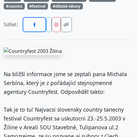
#countrz
#festival
#dětské tábory
Sdílet:
Na bližší informace jsme se zeptali pana Michala
Serbína, který je z pořádající stejnojmenné
agentury Countryfest. Odpověděl takto:
Tak je to tu! Najvacsi slovensky country tanecny
festival Countryfest sa uskutocni 23.-25.5.2003 v
Žiline v Areali SOU Stavebné, Tulipanova ul.2
Samozrejme, ze su pozvane aj subory z Ciech.