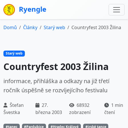
Ryengle
Domů
Články
Starý web
Countryfest 2003 Žilina
Starý web
Countryfest 2003 Žilina
informace, přihláška a odkazy na již třetí
ročník úspěšně se rozvíjejícího festivalu
Štefan
27.
68932
1 min
Švestka
března 2003
zobrazení
čtení
#tanec
#Pardubice
#Hradec Králové
#irské tance