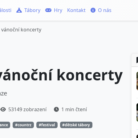
losti
Tábory
Hry
Kontakt
O nás
 vánoční koncerty
vánoční koncerty
aze
53149 zobrazení
1 min čtení
tance
#countrz
#festival
#dětské tábory