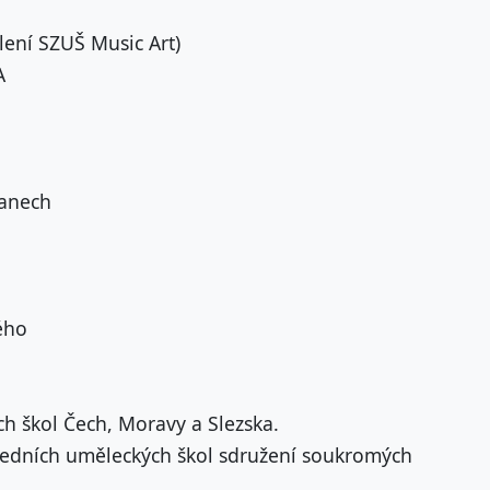
lení SZUŠ Music Art)
A
řanech
ého
 škol Čech, Moravy a Slezska.
středních uměleckých škol sdružení soukromých