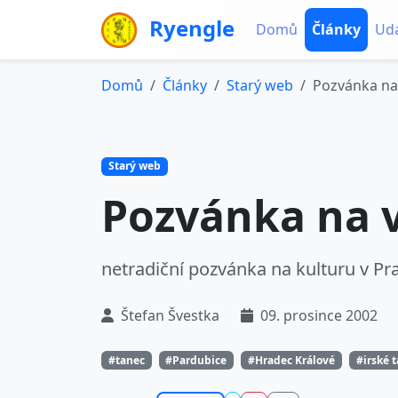
Ryengle
Domů
Články
Udá
Domů
Články
Starý web
Pozvánka na
Starý web
Pozvánka na 
netradiční pozvánka na kulturu v Pr
Štefan Švestka
09. prosince 2002
#tanec
#Pardubice
#Hradec Králové
#irské 