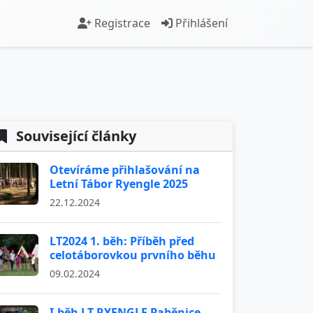
Registrace
Přihlášení
Související články
Otevíráme přihlašování na
Letní Tábor Ryengle 2025
22.12.2024
LT2024 1. běh: Příběh před
celotáborovkou prvního běhu
09.02.2024
I.běh LT RYENGLE Paběnice