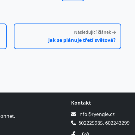
Následující článek
Jak se plánuje třetí světová?
Kontakt
info@ryengle.cz
Sonnet.
602225985, 602243299