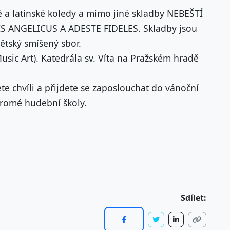
 a latinské koledy a mimo jiné skladby NEBEŠTÍ
S ANGELICUS A ADESTE FIDELES. Skladby jsou
dětský smíšený sbor.
usic Art). Katedrála sv. Víta na Pražském hradě
te chvíli a přijdete se zaposlouchat do vánoční
kromé hudební školy.
Sdílet: