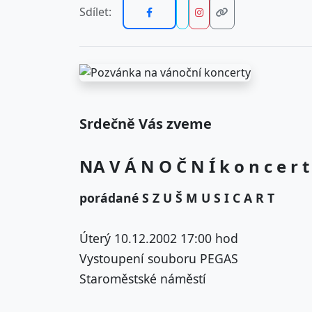
Sdílet:
Srdečně Vás zveme
NA V Á N O Č N Í k o n c e r t
porádané S Z U Š M U S I C A R T
Úterý 10.12.2002 17:00 hod
Vystoupení souboru PEGAS
Staroměstské náměstí