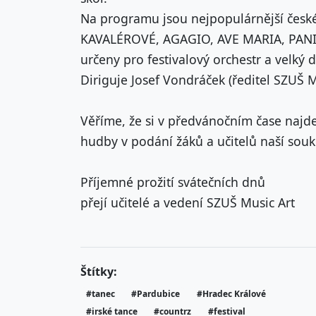
Na programu jsou nejpopulárnější české
KAVALÉROVÉ, AGAGIO, AVE MARIA, PANI
určeny pro festivalový orchestr a velký 
Diriguje Josef Vondráček (ředitel SZUŠ M
Věříme, že si v předvánočním čase najde
hudby v podání žáků a učitelů naší sou
Příjemné prožití svátečních dnů
přejí učitelé a vedení SZUŠ Music Art
Štítky:
#tanec
#Pardubice
#Hradec Králové
#irské tance
#countrz
#festival