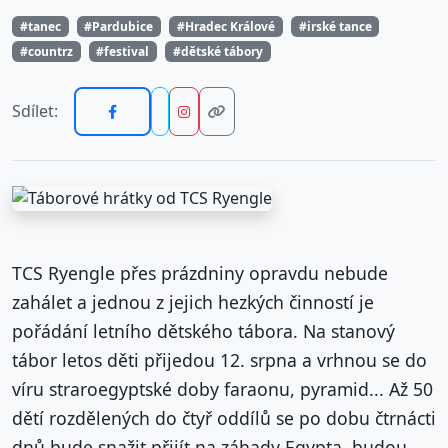
#tanec
#Pardubice
#Hradec Králové
#irské tance
#countrz
#festival
#dětské tábory
Sdílet:
TCS Ryengle přes prázdniny opravdu nebude
zahálet a jednou z jejich hezkých činností je
pořádání letního dětského tábora. Na stanový
tábor letos děti přijedou 12. srpna a vrhnou se do
víru straroegyptské doby faraonu, pyramid... Až 50
dětí rozdělených do čtyř oddílů se po dobu čtrnácti
dnů bude snažit přijít na záhady Egypta, budou