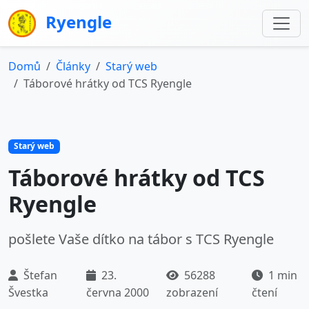
Ryengle
Domů
Články
Starý web
Táborové hrátky od TCS Ryengle
Starý web
Táborové hrátky od TCS
Ryengle
pošlete Vaše dítko na tábor s TCS Ryengle
Štefan
23.
56288
1 min
Švestka
června 2000
zobrazení
čtení