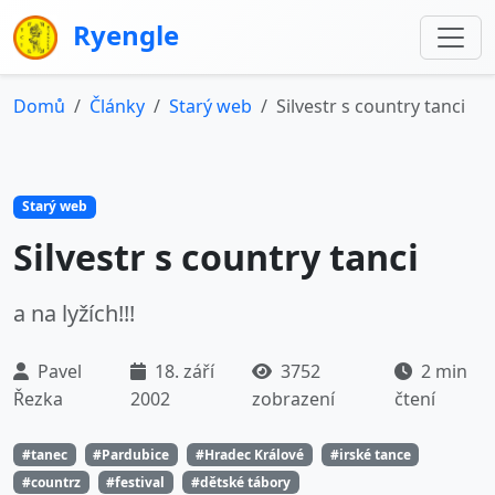
Ryengle
Domů
Články
Starý web
Silvestr s country tanci
Starý web
Silvestr s country tanci
a na lyžích!!!
Pavel
18. září
3752
2 min
Řezka
2002
zobrazení
čtení
#tanec
#Pardubice
#Hradec Králové
#irské tance
#countrz
#festival
#dětské tábory