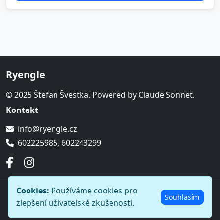
Ryengle
© 2025 Štefan Švestka. Powered by Claude Sonnet.
Kontakt
info@ryengle.cz
602225985, 602243299
Cookies:
Používáme cookies pro
© 2026 Ryengle. Všechna práva vyhrazena.
Souhlasím
zlepšení uživatelské zkušenosti.
Ochrana osobních údajů
O nás