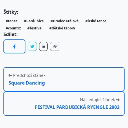
Štítky:
#tanec
#Pardubice
#Hradec Králové
#irské tance
#countrz
#festival
#dětské tábory
Sdílet:
Předchozí článek
Square Dancing
Následující článek
FESTIVAL PARDUBICKÁ RYENGLE 2002