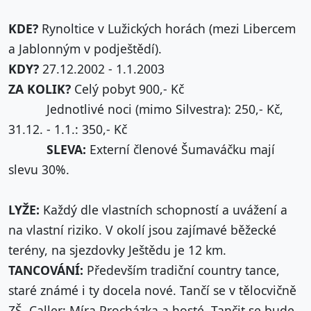
KDE?
Rynoltice v Lužických horách (mezi Libercem
a Jablonným v podještědí).
KDY?
27.12.2002 - 1.1.2003
ZA KOLIK?
Celý pobyt 900,- Kč
Jednotlivé noci (mimo Silvestra): 250,- Kč,
31.12. - 1.1.: 350,- Kč
SLEVA:
Externí členové Šumaváčku mají
slevu 30%.
LYŽE:
Každý dle vlastních schopností a uvážení a
na vlastní riziko. V okolí jsou zajímavé běžecké
terény, na sjezdovky Ještědu je 12 km.
TANCOVÁNÍ:
Především tradiční country tance,
staré známé i ty docela nové. Tančí se v tělocvičně
ZŠ. Caller: Míra Procházka a hosté. Tančit se bude