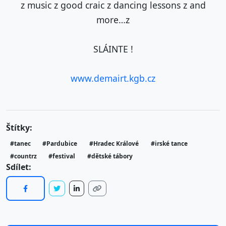
z music z good craic z dancing lessons z and
more…z
SLÁINTE !
www.demairt.kgb.cz
Štítky:
#tanec
#Pardubice
#Hradec Králové
#irské tance
#countrz
#festival
#dětské tábory
Sdílet: