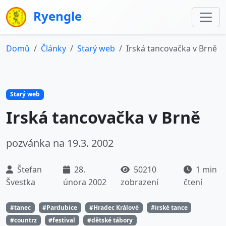
Ryengle
Domů
Články
Starý web
Irská tancovačka v Brně
Starý web
Irská tancovačka v Brně
pozvánka na 19.3. 2002
Štefan
28.
50210
1 min
Švestka
února 2002
zobrazení
čtení
#tanec
#Pardubice
#Hradec Králové
#irské tance
#countrz
#festival
#dětské tábory