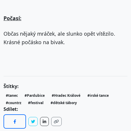
Počasí:
Občas nějaký mráček, ale slunko opět vítězilo.
Krásné počásko na bivak.
Štítky:
#tanec
#Pardubice
#Hradec Králové
#irské tance
#countrz
#festival
#dětské tábory
Sdílet: