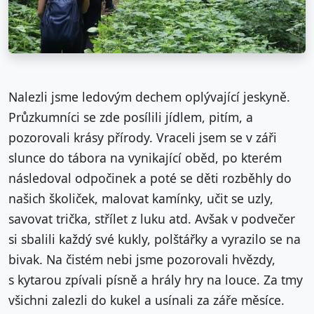
Nalezli jsme ledovým dechem oplývající jeskyně.
Průzkumníci se zde posílili jídlem, pitím, a
pozorovali krásy přírody. Vraceli jsem se v záři
slunce do tábora na vynikající oběd, po kterém
následoval odpočinek a poté se děti rozběhly do
našich školiček, malovat kamínky, učit se uzly,
savovat trička, střílet z luku atd. Avšak v podvečer
si sbalili každý své kukly, polštářky a vyrazilo se na
bivak. Na čistém nebi jsme pozorovali hvězdy,
s kytarou zpívali písně a hrály hry na louce. Za tmy
všichni zalezli do kukel a usínali za záře měsíce.