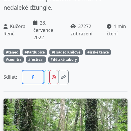
nedaleké džungle.
28.
Kučera
37272
1 min
července
René
zobrazení
čtení
2022
#tanec
#Pardubice
#Hradec Králové
#irské tance
#countrz
#festival
#dětské tábory
Sdílet: