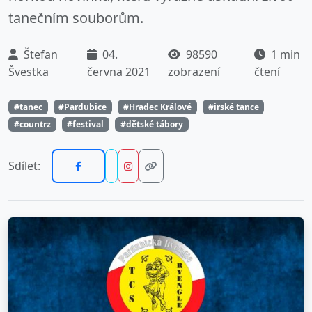
tanečním souborům.
Štefan
04.
98590
1 min
Švestka
června 2021
zobrazení
čtení
#tanec
#Pardubice
#Hradec Králové
#irské tance
#countrz
#festival
#dětské tábory
Sdílet: