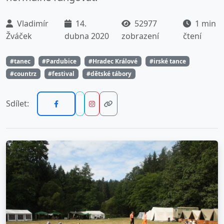
Vladimír
14.
52977
1 min
Žváček
dubna 2020
zobrazení
čtení
#tanec
#Pardubice
#Hradec Králové
#irské tance
#countrz
#festival
#dětské tábory
Sdílet: