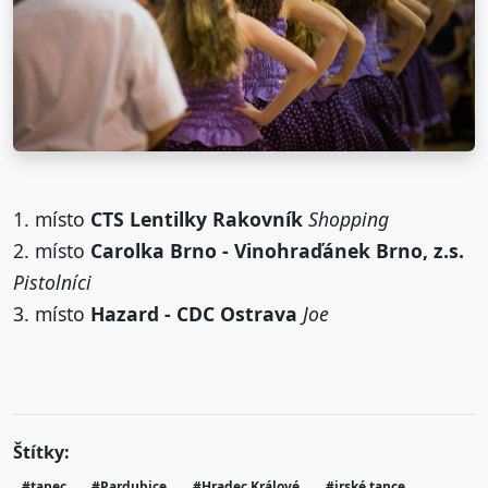
1. místo
CTS Lentilky Rakovník
Shopping
2. místo
Carolka Brno - Vinohraďánek Brno, z.s.
Pistolníci
3. místo
Hazard - CDC Ostrava
Joe
Štítky:
#tanec
#Pardubice
#Hradec Králové
#irské tance