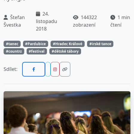
24.
Štefan
144322
1 min
listopadu
Švestka
zobrazení
čtení
2018
#tanec
#Pardubice
#Hradec Králové
#irské tance
#countrz
#festival
#dětské tábory
Sdílet: