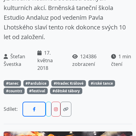
kulturních akcí. Brněnská taneční škola
Estudio Andaluz pod vedením Pavla
Lhotského slaví tento rok dokonce svých 10
let od založení.
17.
Štefan
124386
1 min
května
Švestka
zobrazení
čtení
2018
#tanec
#Pardubice
#Hradec Králové
#irské tance
#countrz
#festival
#dětské tábory
Sdílet: