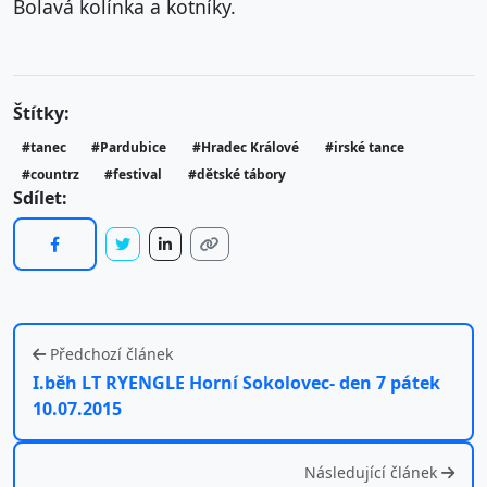
Bolavá kolínka a kotníky.
Štítky:
#tanec
#Pardubice
#Hradec Králové
#irské tance
#countrz
#festival
#dětské tábory
Sdílet:
Předchozí článek
I.běh LT RYENGLE Horní Sokolovec- den 7 pátek
10.07.2015
Následující článek