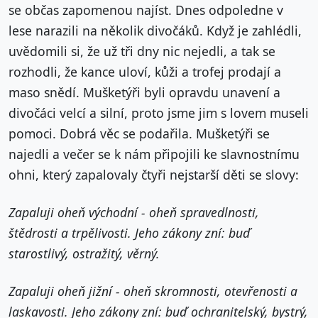
se občas zapomenou najíst. Dnes odpoledne v
lese narazili na několik divočáků. Když je zahlédli,
uvědomili si, že už tři dny nic nejedli, a tak se
rozhodli, že kance uloví, kůži a trofej prodají a
maso snědí. Mušketýři byli opravdu unavení a
divočáci velcí a silní, proto jsme jim s lovem museli
pomoci. Dobrá věc se podařila. Mušketýři se
najedli a večer se k nám připojili ke slavnostnímu
ohni, který zapalovaly čtyři nejstarší děti se slovy:
Zapaluji oheň východní - oheň spravedlnosti,
štědrosti a trpělivosti. Jeho zákony zní: buď
starostlivý, ostražitý, věrný.
Zapaluji oheň jižní - oheň skromnosti, otevřenosti a
laskavosti. Jeho zákony zní: buď ochranitelský, bystrý,