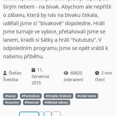
širým nebem - na bivak. Abychom ale nepřišli
o zábavu, která by nás na bivaku čekala,
udělali jsme si "bivakové" dopoledne. Hráli
jsme turnaje ve vybice, přetahovali jsme se
lanem, kradli si šátky a hráli "hutututu". V
odpoledním programu jsme se opět vrátili k
našemu příběhu.
11.
Štefan
60820
2 min
července
Švestka
zobrazení
čtení
2015
#tanec
#Pardubice
#Hradec Králové
#irské tance
#countrz
#festival
#dětské tábory