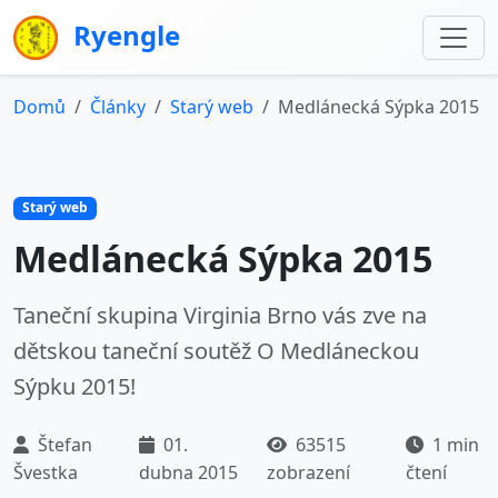
Ryengle
Domů
Články
Starý web
Medlánecká Sýpka 2015
Starý web
Medlánecká Sýpka 2015
Taneční skupina Virginia Brno vás zve na
dětskou taneční soutěž O Medláneckou
Sýpku 2015!
Štefan
01.
63515
1 min
Švestka
dubna 2015
zobrazení
čtení