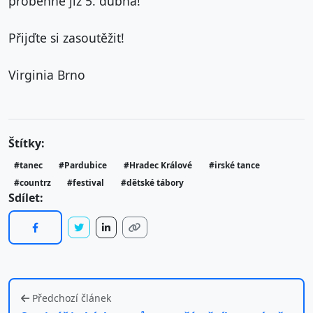
proběhne již 5. dubna!
Přijďte si zasoutěžit!
Virginia Brno
Štítky:
#tanec
#Pardubice
#Hradec Králové
#irské tance
#countrz
#festival
#dětské tábory
Sdílet:
Předchozí článek