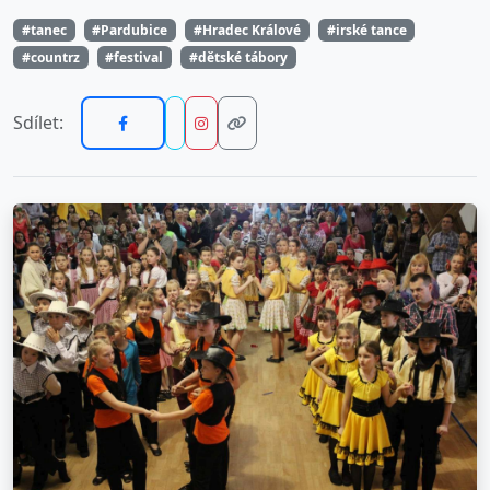
#tanec
#Pardubice
#Hradec Králové
#irské tance
#countrz
#festival
#dětské tábory
Sdílet: