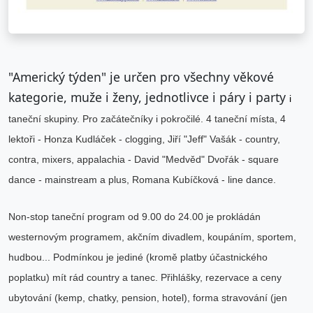
"Americký týden" je určen pro všechny věkové
kategorie, muže i ženy, jednotlivce i páry i party
i
taneční skupiny. Pro začátečníky i pokročilé. 4 taneční místa, 4
lektoři - Honza Kudláček - clogging, Jiří "Jeff" Vašák - country,
contra, mixers, appalachia - David "Medvěd" Dvořák - square
dance - mainstream a plus, Romana Kubíčková - line dance.
Non-stop taneční program od 9.00 do 24.00 je prokládán
westernovým programem, akčním divadlem, koupáním, sportem,
hudbou... Podmínkou je jediné (kromě platby účastnického
poplatku) mít rád country a tanec. Přihlášky, rezervace a ceny
ubytování (kemp, chatky, pension, hotel), forma stravování (jen