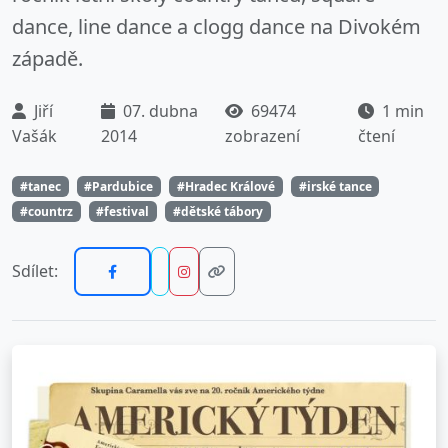
dance, line dance a clogg dance na Divokém
západě.
Jiří
07. dubna
69474
1 min
Vašák
2014
zobrazení
čtení
#tanec
#Pardubice
#Hradec Králové
#irské tance
#countrz
#festival
#dětské tábory
Sdílet: