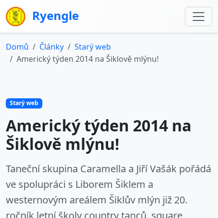
Ryengle
Domů
Články
Starý web
Americký týden 2014 na Šiklově mlýnu!
Starý web
Americký týden 2014 na
Šiklově mlýnu!
Taneční skupina Caramella a Jiří Vašák pořádá
ve spolupráci s Liborem Šiklem a
westernovým areálem Šiklův mlýn již 20.
ročník letní školy country tanců, square