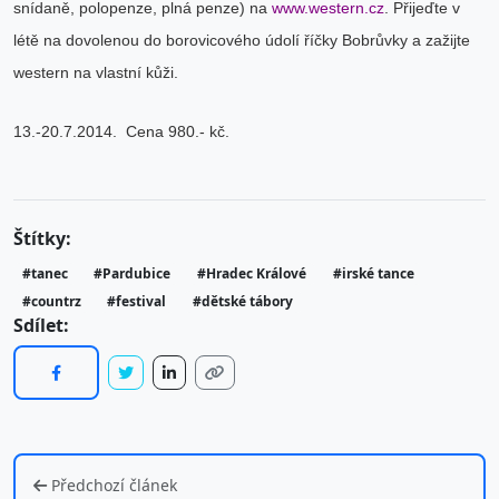
snídaně, polopenze, plná penze) na
www.western.cz
. Přijeďte v
létě na dovolenou do borovicového údolí říčky Bobrůvky a zažijte
western na vlastní kůži.
13.-20.7.2014. Cena 980.- kč.
Štítky:
#tanec
#Pardubice
#Hradec Králové
#irské tance
#countrz
#festival
#dětské tábory
Sdílet:
Předchozí článek