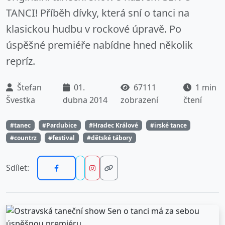
TANCI! Příběh dívky, která sní o tanci na
klasickou hudbu v rockové úpravě. Po
úspěšné premiéře nabídne hned několik
repríz.
Štefan
01.
67111
1 min
Švestka
dubna 2014
zobrazení
čtení
#tanec
#Pardubice
#Hradec Králové
#irské tance
#countrz
#festival
#dětské tábory
Sdílet: