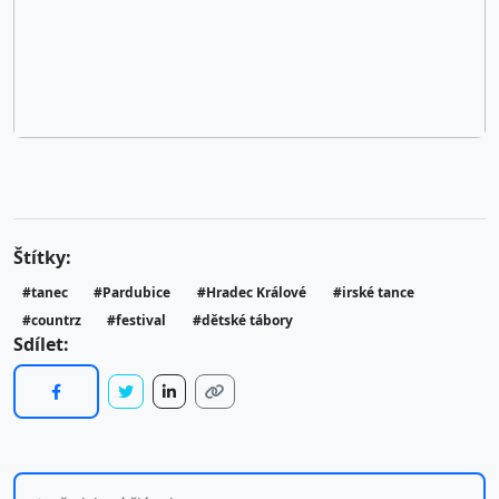
Štítky:
#tanec
#Pardubice
#Hradec Králové
#irské tance
#countrz
#festival
#dětské tábory
Sdílet: