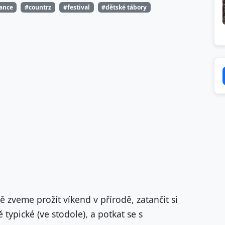
tance
#countrz
#festival
#dětské tábory
ě zveme prožít víkend v přírodě, zatančit si
 typické (ve stodole), a potkat se s