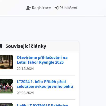
Registrace
Přihlášení
Související články
Otevíráme přihlašování na
Letní Tábor Ryengle 2025
22.12.2024
LT2024 1. běh: Příběh před
celotáborovkou prvního běhu
09.02.2024
I.běh LT RYENGLE Paběnice