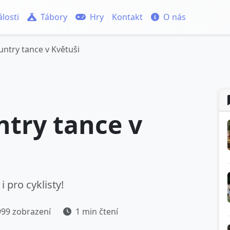
losti
Tábory
Hry
Kontakt
O nás
ntry tance v Květuši
try tance v
i pro cyklisty!
99 zobrazení
1 min čtení