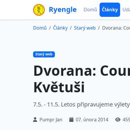
Ryengle
Domů
Články
Udá
Domů
Články
Starý web
Dvorana: Cou
Starý web
Dvorana: Coun
Květuši
7.5. - 11.5. Letos připravujeme výlety 
Pumpr Jan
07. února 2014
459