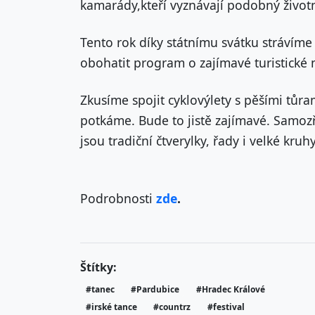
kamarády,kteří vyznávají podobný životní
Tento rok díky státnímu svátku strávíme 
obohatit program o zajímavé turistické 
Zkusíme spojit cyklovýlety s pěšími tůram
potkáme. Bude to jistě zajímavé. Samo
jsou tradiční čtverylky, řady i velké kruh
Podrobnosti
zde
.
Štítky:
#tanec
#Pardubice
#Hradec Králové
#irské tance
#countrz
#festival