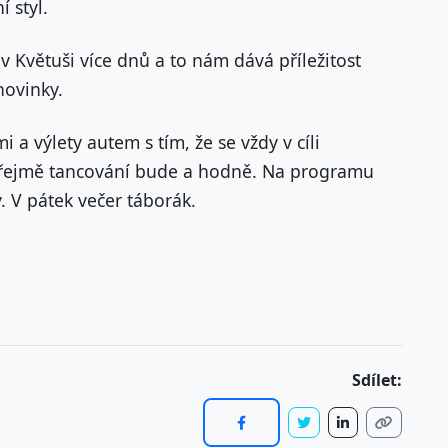
 styl.
v Květuši více dnů a to nám dává příležitost
novinky.
i a výlety autem s tím, že se vždy v cíli
zřejmě tancování bude a hodně. Na programu
y. V pátek večer táborák.
Sdílet: