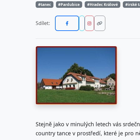
#tanec
#Pardubice
#Hradec Králové
#irské 
Sdílet:
Stejně jako v minulých letech vás srdečn
country tance v prostředí, které je pro ně