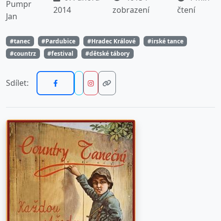
Pumpr
2014
zobrazení
čtení
Jan
#tanec
#Pardubice
#Hradec Králové
#irské tance
#countrz
#festival
#dětské tábory
Sdílet: