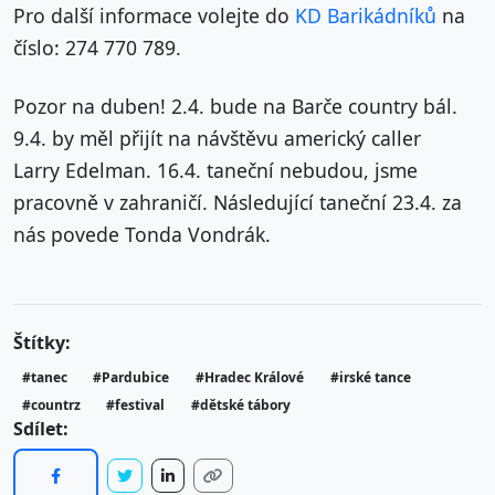
Pro další informace volejte do
KD Barikádníků
na
číslo: 274 770 789.
Pozor na duben! 2.4. bude na Barče country bál.
9.4. by měl přijít na návštěvu americký caller
Larry Edelman. 16.4. taneční nebudou, jsme
pracovně v zahraničí. Následující taneční 23.4. za
nás povede Tonda Vondrák.
Štítky:
#tanec
#Pardubice
#Hradec Králové
#irské tance
#countrz
#festival
#dětské tábory
Sdílet: