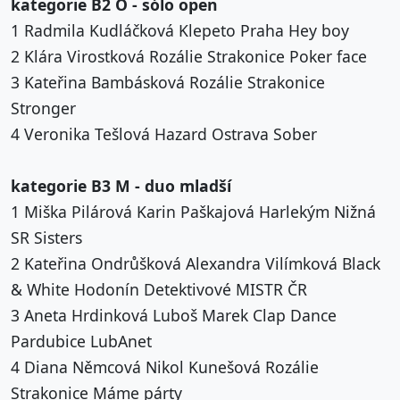
kategorie B2 O - sólo open
1 Radmila Kudláčková Klepeto Praha Hey boy
2 Klára Virostková Rozálie Strakonice Poker face
3 Kateřina Bambásková Rozálie Strakonice
Stronger
4 Veronika Tešlová Hazard Ostrava Sober
kategorie B3 M - duo mladší
1 Miška Pilárová Karin Paškajová Harlekým Nižná
SR Sisters
2 Kateřina Ondrůšková Alexandra Vilímková Black
& White Hodonín Detektivové MISTR ČR
3 Aneta Hrdinková Luboš Marek Clap Dance
Pardubice LubAnet
4 Diana Němcová Nikol Kunešová Rozálie
Strakonice Máme párty