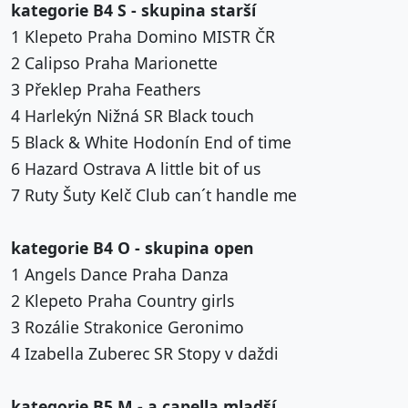
kategorie B4 S - skupina starší
1 Klepeto Praha Domino MISTR ČR
2 Calipso Praha Marionette
3 Překlep Praha Feathers
4 Harlekýn Nižná SR Black touch
5 Black & White Hodonín End of time
6 Hazard Ostrava A little bit of us
7 Ruty Šuty Kelč Club can´t handle me
kategorie B4 O - skupina open
1 Angels Dance Praha Danza
2 Klepeto Praha Country girls
3 Rozálie Strakonice Geronimo
4 Izabella Zuberec SR Stopy v daždi
kategorie B5 M - a capella mladší