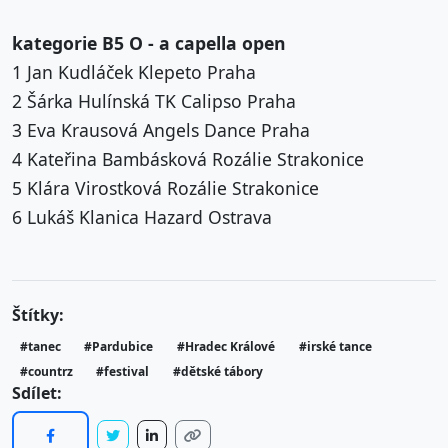
kategorie B5 O - a capella open
1 Jan Kudláček Klepeto Praha
2 Šárka Hulínská TK Calipso Praha
3 Eva Krausová Angels Dance Praha
4 Kateřina Bambásková Rozálie Strakonice
5 Klára Virostková Rozálie Strakonice
6 Lukáš Klanica Hazard Ostrava
Štítky:
#tanec
#Pardubice
#Hradec Králové
#irské tance
#countrz
#festival
#dětské tábory
Sdílet: