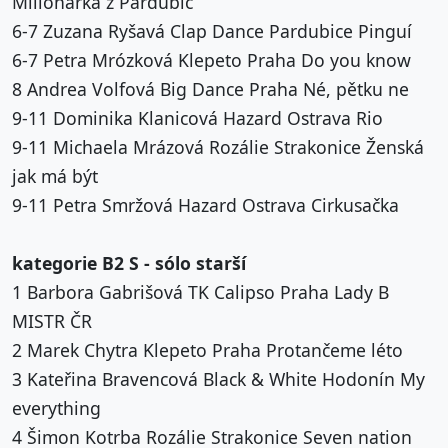
Milionářka z Pardubic
6-7 Zuzana Ryšavá Clap Dance Pardubice Pinguí
6-7 Petra Mrózková Klepeto Praha Do you know
8 Andrea Volfová Big Dance Praha Né, pětku ne
9-11 Dominika Klanicová Hazard Ostrava Rio
9-11 Michaela Mrázová Rozálie Strakonice Ženská
jak má být
9-11 Petra Smržová Hazard Ostrava Cirkusačka
kategorie B2 S - sólo starší
1 Barbora Gabrišová TK Calipso Praha Lady B
MISTR ČR
2 Marek Chytra Klepeto Praha Protančeme léto
3 Kateřina Bravencová Black & White Hodonín My
everything
4 Šimon Kotrba Rozálie Strakonice Seven nation