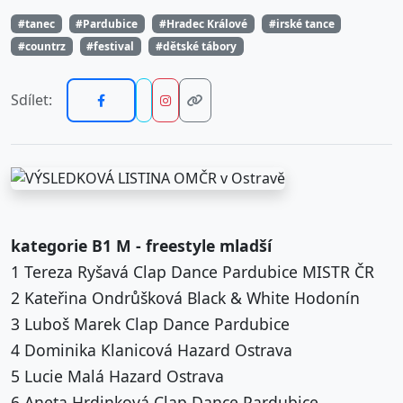
#tanec
#Pardubice
#Hradec Králové
#irské tance
#countrz
#festival
#dětské tábory
Sdílet:
kategorie B1 M - freestyle mladší
1 Tereza Ryšavá Clap Dance Pardubice MISTR ČR
2 Kateřina Ondrůšková Black & White Hodonín
3 Luboš Marek Clap Dance Pardubice
4 Dominika Klanicová Hazard Ostrava
5 Lucie Malá Hazard Ostrava
6 Aneta Hrdinková Clap Dance Pardubice