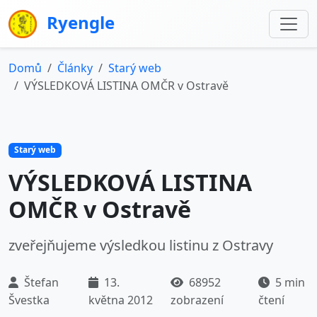
Ryengle
Domů
Články
Starý web
VÝSLEDKOVÁ LISTINA OMČR v Ostravě
Starý web
VÝSLEDKOVÁ LISTINA
OMČR v Ostravě
zveřejňujeme výsledkou listinu z Ostravy
Štefan
13.
68952
5 min
Švestka
května 2012
zobrazení
čtení