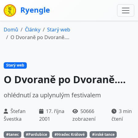
Ryengle
Domů
Články
Starý web
O Dvoraně po Dvoraně....
Starý web
O Dvoraně po Dvoraně....
ohlédnutí za uplynulým festivalem
Štefan
17. října
50666
3 min
Švestka
2001
zobrazení
čtení
#tanec
#Pardubice
#Hradec Králové
#irské tance