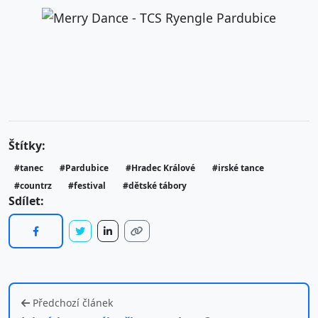
Štítky:
#tanec
#Pardubice
#Hradec Králové
#irské tance
#countrz
#festival
#dětské tábory
Sdílet:
Předchozí článek