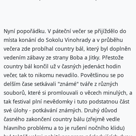
Nyní popořádku. V páteční večer se přijíždělo do
místa konání do Sokolu Vinohrady a v průběhu
večera zde probíhal country bál, který byl doplněn
vedením zábavy ze strany Boba a Jitky. Přestože
country bál končil už v časných jedenáct hodin
večer, tak to nikomu nevadilo. Povětšinou se po
delším čase setkávali "známé" tváře z různých
souborů, které si promlouvali o věcech minulých, a
tak festival plní nevědomky i tuto podstatnou část
své úlohy - potkávání známých. Druhý důvod
časného zakončení country bálu (zřejmě vedle
hlavního problému a to je rušení nočního klidu)