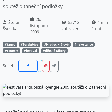
soutěž o taneční podložky.
26.
Štefan
53712
1 min
listopadu
Švestka
zobrazení
čtení
2009
#tanec
#Pardubice
#Hradec Králové
#irské tance
#countrz
#festival
#dětské tábory
Sdílet: