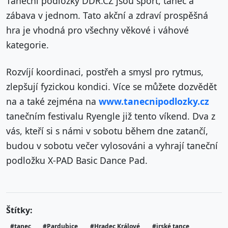
Taneční podložky DDR.CZ jsou sport, tanec a
zábava v jednom. Tato akční a zdraví prospěšná
hra je vhodná pro všechny věkové i váhové
kategorie.
Rozvíjí koordinaci, postřeh a smysl pro rytmus,
zlepšují fyzickou kondici. Více se můžete dozvědět
na a také zejména na
www.tanecnipodlozky.cz
tanečním festivalu Ryengle již tento víkend. Dva z
vás, kteří si s námi v sobotu během dne zatančí,
budou v sobotu večer vylosováni a vyhrají taneční
podložku X-PAD Basic Dance Pad.
Štítky:
#tanec
#Pardubice
#Hradec Králové
#irské tance