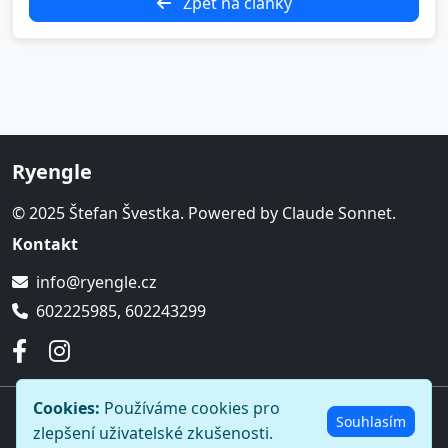
Zpět na články
Ryengle
© 2025 Štefan Švestka. Powered by Claude Sonnet.
Kontakt
info@ryengle.cz
602225985, 602243299
Cookies:
Používáme cookies pro
© 2026 Ryengle. Všechna práva vyhrazena.
Souhlasím
zlepšení uživatelské zkušenosti.
Ochrana osobních údajů
O nás