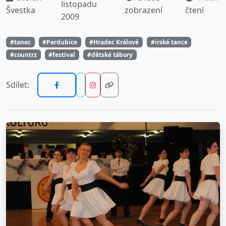
listopadu
Švestka
zobrazení
čtení
2009
#tanec
#Pardubice
#Hradec Králové
#irské tance
#countrz
#festival
#dětské tábory
Sdílet: