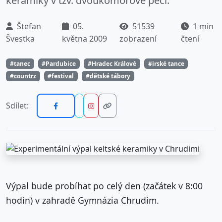
keramiky v tzv. dvoukomorové peci.
Štefan
05.
51539
1 min
Švestka
května 2009
zobrazení
čtení
#tanec
#Pardubice
#Hradec Králové
#irské tance
#countrz
#festival
#dětské tábory
Sdílet:
Výpal bude probíhat po celý den (začátek v 8:00
hodin) v zahradě Gymnázia Chrudim.