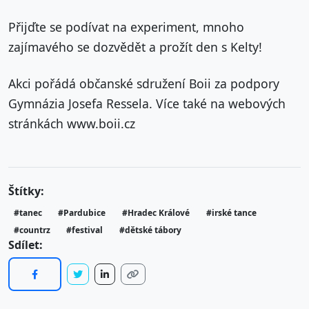
Přijďte se podívat na experiment, mnoho
zajímavého se dozvědět a prožít den s Kelty!
Akci pořádá občanské sdružení Boii za podpory
Gymnázia Josefa Ressela. Více také na webových
stránkách www.boii.cz
Štítky:
#tanec
#Pardubice
#Hradec Králové
#irské tance
#countrz
#festival
#dětské tábory
Sdílet: