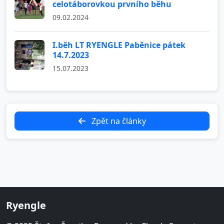
celotáborovkou prvního běhu
09.02.2024
I.běh LT RYENGLE Paběnice pátek
14.7.2023
15.07.2023
Zpět na články
Ryengle