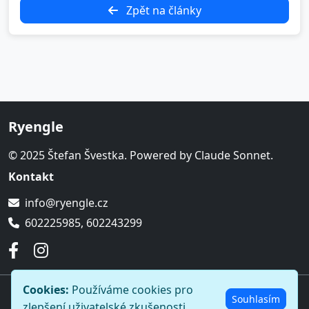
Zpět na články
Ryengle
© 2025 Štefan Švestka. Powered by Claude Sonnet.
Kontakt
info@ryengle.cz
602225985, 602243299
Cookies:
Používáme cookies pro
© 2026 Ryengle. Všechna práva vyhrazena.
Souhlasím
zlepšení uživatelské zkušenosti.