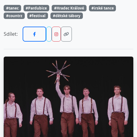
#tanec
#Pardubice
#Hradec Králové
#irské tance
#countrz
#festival
#dětské tábory
Sdílet: