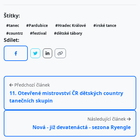
Štítky:
#tanec
#Pardubice
#Hradec Králové
#irské tance
#countrz
#festival
#dětské tábory
Sdílet:
Předchozí článek
11. Otevřené mistrovství ČR dětských country
tanečních skupin
Následující článek
Nová - již devatenáctá - sezona Ryengle