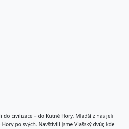
 do civilizace – do Kutné Hory. Mladší z nás jeli
 Hory po svých. Navštívili jsme Vlašský dvůr, kde