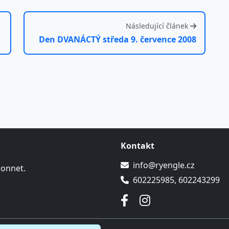
Následující článek
Den DVANÁCTÝ středa 9. července 2008
Kontakt
info@ryengle.cz
Sonnet.
602225985, 602243299