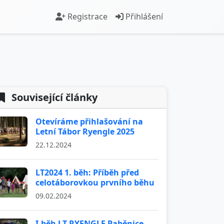
Registrace
Přihlášení
Související články
Otevíráme přihlašování na
Letní Tábor Ryengle 2025
22.12.2024
LT2024 1. běh: Příběh před
celotáborovkou prvního běhu
09.02.2024
I.běh LT RYENGLE Paběnice