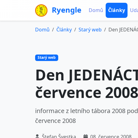
Ryengle
Domů
Články
Udá
Domů
Články
Starý web
Den JEDENÁC
Starý web
Den JEDENÁCT
července 200
informace z letního tábora 2008 pod
července 2008
Štefan Švestka
08. července 2008