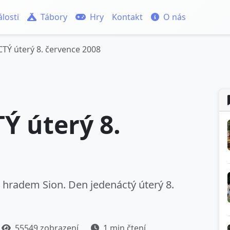
losti
Tábory
Hry
Kontakt
O nás
TÝ úterý 8. července 2008
Ý úterý 8.
8
 hradem Sion. Den jedenáctý úterý 8.
55549 zobrazení
1 min čtení