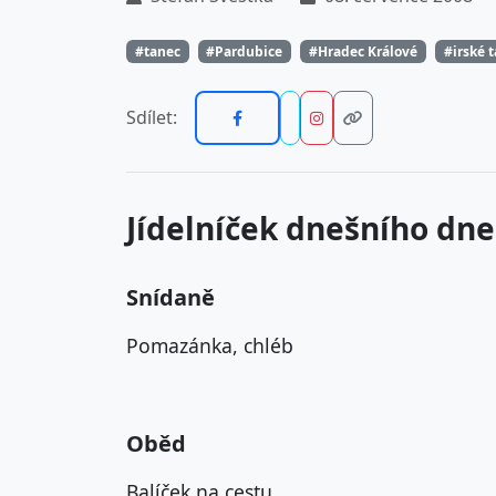
#tanec
#Pardubice
#Hradec Králové
#irské 
Sdílet:
Jídelníček dnešního dne
Snídaně
Pomazánka, chléb
Oběd
Balíček na cestu