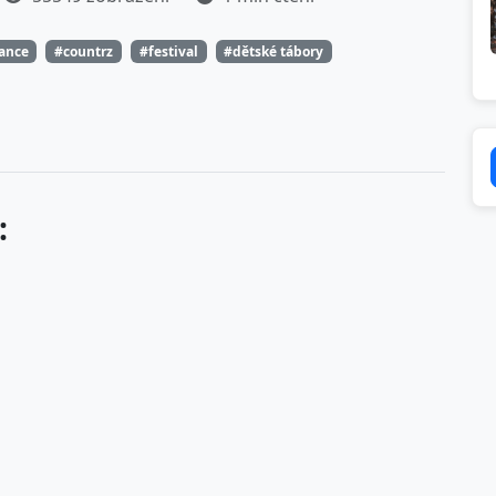
tance
#countrz
#festival
#dětské tábory
: