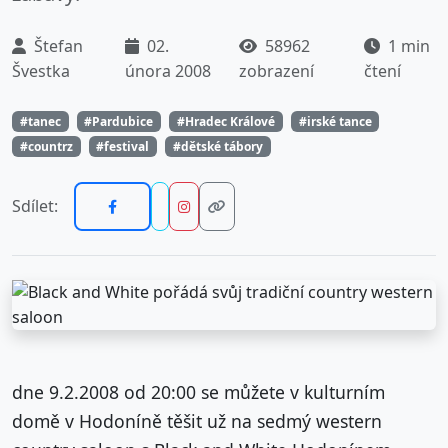
Štefan
02.
58962
1 min
Švestka
února 2008
zobrazení
čtení
#tanec
#Pardubice
#Hradec Králové
#irské tance
#countrz
#festival
#dětské tábory
Sdílet:
dne 9.2.2008 od 20:00 se můžete v kulturním
domě v Hodoníně těšit už na sedmý western