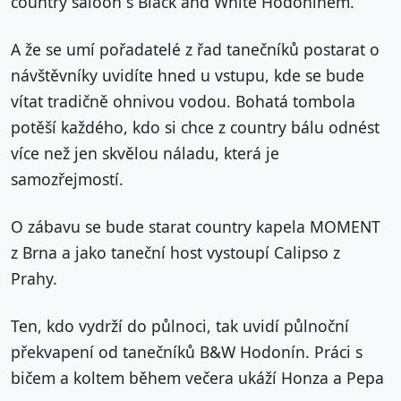
country saloon s Black and White Hodonínem.
A že se umí pořadatelé z řad tanečníků postarat o
návštěvníky uvidíte hned u vstupu, kde se bude
vítat tradičně ohnivou vodou. Bohatá tombola
potěší každého, kdo si chce z country bálu odnést
více než jen skvělou náladu, která je
samozřejmostí.
O zábavu se bude starat country kapela MOMENT
z Brna a jako taneční host vystoupí Calipso z
Prahy.
Ten, kdo vydrží do půlnoci, tak uvidí půlnoční
překvapení od tanečníků B&W Hodonín. Práci s
bičem a koltem během večera ukáží Honza a Pepa