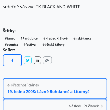
srdečně vás zve TK BLACK AND WHITE
Štítky:
#tanec
#Pardubice
#Hradec Králové
#irské tance
#countrz
#festival
#dětské tábory
Sdílet:
Předchozí článek
19. ledna 2008: Lázně Bohdaneč a Litomyšl
Následující článek